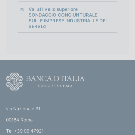
Vai al livello superiore 
SONDAGGIO CONGIUNTURALE
SULLE IMPRESE INDUSTRIALI E DEI
SERVIZI
F
o
o
(
t
t
e
via Nazionale 91
o
r
00184 Roma
r
n
Tel
+39 06 47921