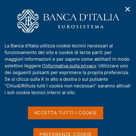
✕
H
A
o
C
p
m
e
r
e
r
i
p
c
Home
/
Pubblicazioni
/
m
a
a
Sondaggio congiunturale sulle imprese industriali e dei servizi
/
e
g
n
Sondaggio congiunturale sulle imprese industriali e dei servizi -
I
La Banca d'Italia utilizza cookie tecnici necessari al
n
e
e
2025
n
funzionamento del sito e cookie di terze parti: per
u
l
d
f
maggiori informazioni e per sapere come abilitarli in modo
i
s
o
selettivo leggere
l'informativa sulla privacy
. Utilizzare uno
n
i
Sondaggio congiunturale
r
dei seguenti pulsanti per esprimere la propria preferenza.
a
t
m
Se si clicca sulla X in alto a destra o sul pulsante
v
sulle imprese industriali e
o
i
a
“Chiudi/Rifiuta tutti i cookie non necessari” saranno attivati
g
dei servizi - 2025
t
i soli cookie tecnici interni al sito.
a
i
z
v
i
a
Statistiche
o
ACCETTA TUTTI I COOKIE
n
s
e
u
i
PREFERENZE COOKIE
Condividi