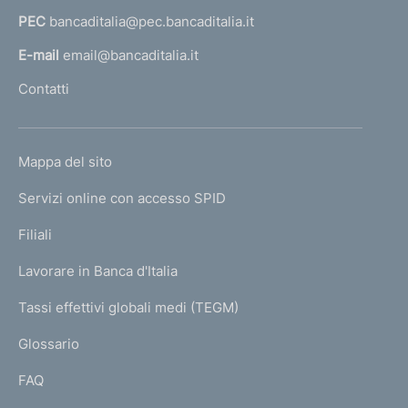
a
PEC
bancaditalia@pec.bancaditalia.it
a
l
E-mail
email@bancaditalia.it
l
Contatti
'
h
o
L
Mappa del sito
m
I
e
Servizi online con accesso SPID
N
p
K
Filiali
a
U
g
Lavorare in Banca d'Italia
T
e
I
Tassi effettivi globali medi (TEGM)
)
L
Glossario
I
FAQ