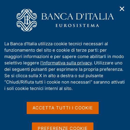
✕
H
A
o
C
p
m
e
r
e
r
i
p
c
Home
/
Pubblicazioni
/
m
a
a
Sondaggio congiunturale sul mercato delle abitazioni in Italia
/
e
g
n
Sondaggio congiunturale sul mercato delle abitazioni in Italia -
I
La Banca d'Italia utilizza cookie tecnici necessari al
n
e
e
4° trimestre 2016
n
funzionamento del sito e cookie di terze parti: per
u
l
d
f
maggiori informazioni e per sapere come abilitarli in modo
i
s
o
selettivo leggere
l'informativa sulla privacy
. Utilizzare uno
n
i
Sondaggio congiunturale
r
dei seguenti pulsanti per esprimere la propria preferenza.
a
t
m
Se si clicca sulla X in alto a destra o sul pulsante
v
sul mercato delle abitazioni
o
i
a
“Chiudi/Rifiuta tutti i cookie non necessari” saranno attivati
g
in Italia - 4° trimestre 2016
t
i soli cookie tecnici interni al sito.
a
i
z
v
i
a
Statistiche
o
ACCETTA TUTTI I COOKIE
n
s
e
u
i
PREFERENZE COOKIE
Condividi