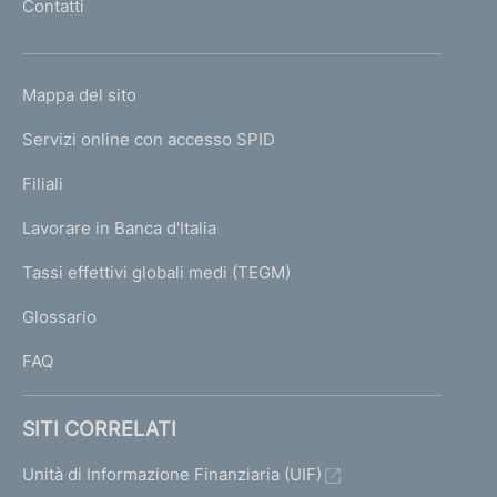
Contatti
'
h
o
L
Mappa del sito
m
I
e
Servizi online con accesso SPID
N
p
K
Filiali
a
U
g
Lavorare in Banca d'Italia
T
e
I
Tassi effettivi globali medi (TEGM)
)
L
Glossario
I
FAQ
SITI CORRELATI
Unità di Informazione Finanziaria (UIF)