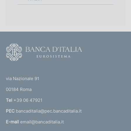
F
o
o
(
t
t
e
via Nazionale 91
o
r
00184 Roma
r
n
Tel
+39 06 47921
a
PEC
bancaditalia@pec.bancaditalia.it
a
l
E-mail
email@bancaditalia.it
l