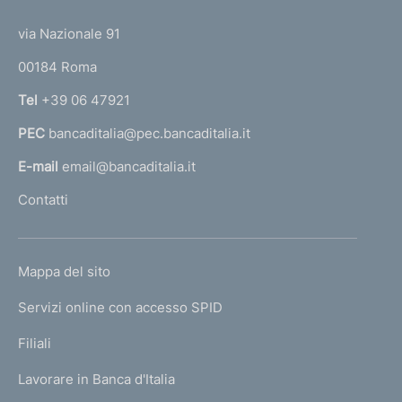
o
t
n
t
e
via Nazionale 91
e
o
r
:
00184 Roma
r
n
Tel
+39 06 47921
a
PEC
bancaditalia@pec.bancaditalia.it
a
l
E-mail
email@bancaditalia.it
l
Contatti
'
h
o
L
Mappa del sito
m
I
e
Servizi online con accesso SPID
N
p
K
Filiali
a
U
g
Lavorare in Banca d'Italia
T
e