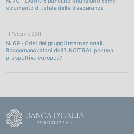
N. 70 - L’Arbitro bancario finanziario come
t
i
strumento di tutela della trasparenza
a
c
P
a
u
z
D
11 Febbraio 2011
b
i
a
b
o
N. 69 - Crisi dei gruppi internazionali.
t
l
n
Raccomandazioni dell’UNCITRAL per una
a
i
e
prospettiva europea?
P
c
:
u
a
b
z
b
i
l
o
i
n
c
e
F
a
:
o
z
o
i
(