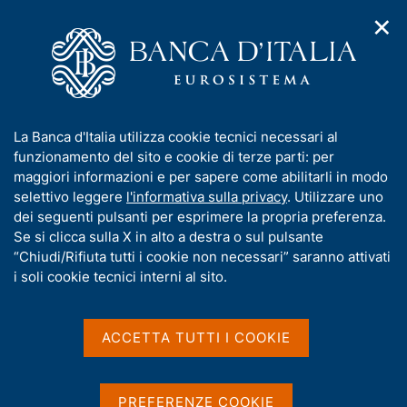
✕
H
A
o
C
p
m
e
r
e
r
i
p
c
Home
/
Pubblicazioni
/
Quaderni di Ricerca Giuridica
/
m
a
a
Ricerca
e
g
n
I
La Banca d'Italia utilizza cookie tecnici necessari al
n
e
e
Risultati della ricerca
n
funzionamento del sito e cookie di terze parti: per
u
l
d
f
maggiori informazioni e per sapere come abilitarli in modo
i
s
o
selettivo leggere
l'informativa sulla privacy
. Utilizzare uno
n
i
r
dei seguenti pulsanti per esprimere la propria preferenza.
a
t
m
Se si clicca sulla X in alto a destra o sul pulsante
v
o
i
a
“Chiudi/Rifiuta tutti i cookie non necessari” saranno attivati
g
t
i soli cookie tecnici interni al sito.
Trova elementi
a
i
z
v
i
a
o
ACCETTA TUTTI I COOKIE
All'interno di
n
s
Quaderni di Ricerca Giuridica
e
u
con data
i
PREFERENZE COOKIE
2011