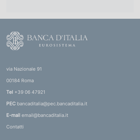
m
e
n
t
F
o
o
o
(
t
t
e
via Nazionale 91
o
r
00184 Roma
r
n
Tel
+39 06 47921
a
PEC
bancaditalia@pec.bancaditalia.it
a
l
E-mail
email@bancaditalia.it
l
Contatti
'
h