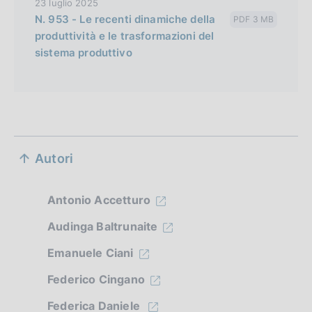
23 luglio 2025
N. 953 - Le recenti dinamiche della
PDF 3 MB
produttività e le trasformazioni del
sistema produttivo
S
Autori
e
z
Antonio Accetturo
i
Audinga Baltrunaite
o
Emanuele Ciani
n
Federico Cingano
e
Federica Daniele