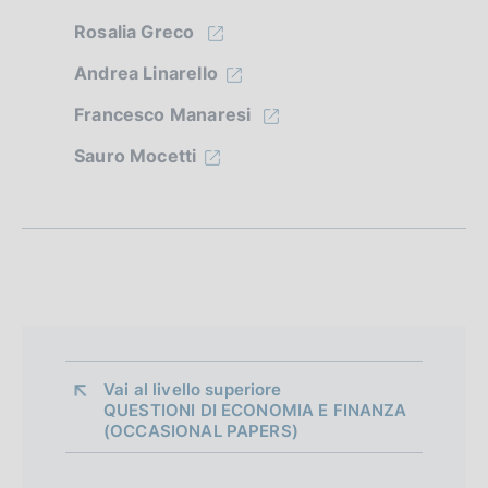
d
Rosalia Greco
i
Andrea Linarello
a
Francesco Manaresi
p
Sauro Mocetti
p
r
o
f
o
n
Vai al livello superiore 
d
QUESTIONI DI ECONOMIA E FINANZA
(OCCASIONAL PAPERS)
i