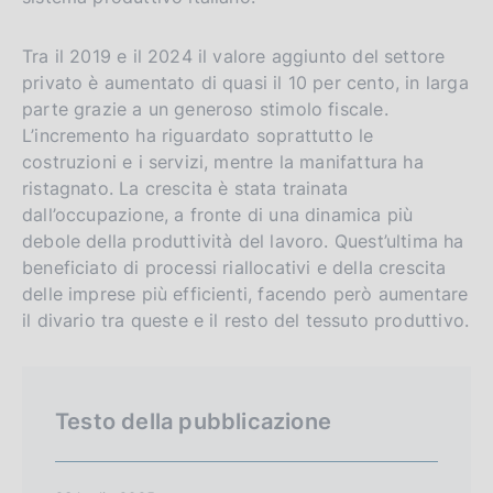
a
e
l
n
s
Tra il 2019 e il 2024 il valore aggiunto del settore
g
i
privato è aumentato di quasi il 10 per cento, in larga
l
t
parte grazie a un generoso stimolo fiscale.
L’incremento ha riguardato soprattutto le
i
o
costruzioni e i servizi, mentre la manifattura ha
s
ristagnato. La crescita è stata trainata
h
dall’occupazione, a fronte di una dinamica più
v
debole della produttività del lavoro. Quest’ultima ha
e
beneficiato di processi riallocativi e della crescita
r
delle imprese più efficienti, facendo però aumentare
s
il divario tra queste e il resto del tessuto produttivo.
i
o
n
Testo della pubblicazione