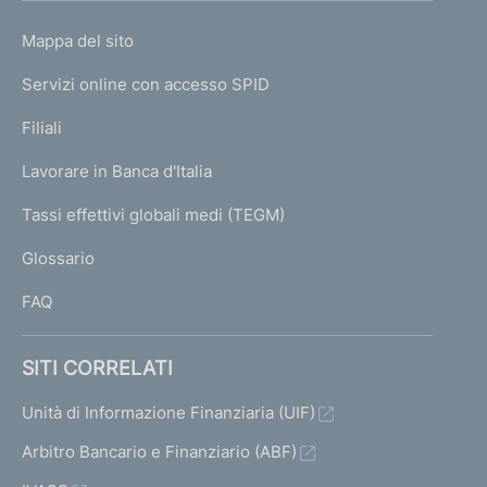
o
L
Mappa del sito
m
I
e
Servizi online con accesso SPID
N
p
K
Filiali
a
U
g
Lavorare in Banca d'Italia
T
e
I
Tassi effettivi globali medi (TEGM)
)
L
Glossario
I
FAQ
SITI CORRELATI
Unità di Informazione Finanziaria (UIF)
Arbitro Bancario e Finanziario (ABF)