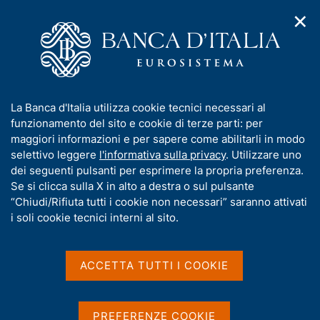
✕
H
A
o
C
p
m
e
r
e
r
i
p
c
Home
/
Pubblicazioni
/
m
a
a
Questioni di Economia e Finanza (Occasional Papers)
/
e
g
n
N. 953 - Le recenti dinamiche della produttività e le
I
La Banca d'Italia utilizza cookie tecnici necessari al
n
e
e
trasformazioni del sistema produttivo
n
funzionamento del sito e cookie di terze parti: per
u
l
d
f
maggiori informazioni e per sapere come abilitarli in modo
i
s
o
selettivo leggere
l'informativa sulla privacy
. Utilizzare uno
n
i
QUESTIONI DI ECONOMIA E FINANZA
r
dei seguenti pulsanti per esprimere la propria preferenza.
a
t
m
Se si clicca sulla X in alto a destra o sul pulsante
(OCCASIONAL PAPERS)
v
o
i
N. 953 - Le recenti
a
“Chiudi/Rifiuta tutti i cookie non necessari” saranno attivati
g
t
i soli cookie tecnici interni al sito.
dinamiche della
a
i
z
v
produttività e le
i
a
o
ACCETTA TUTTI I COOKIE
trasformazioni del sistema
n
s
e
u
produttivo
i
PREFERENZE COOKIE