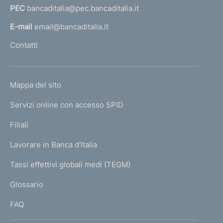
n
PEC
bancaditalia@pec.bancaditalia.it
a
l
t
E-mail
email@bancaditalia.it
l
o
Contatti
'
h
o
L
Mappa del sito
m
I
e
Servizi online con accesso SPID
N
p
K
Filiali
a
U
g
Lavorare in Banca d'Italia
T
e
I
Tassi effettivi globali medi (TEGM)
)
L
Glossario
I
FAQ