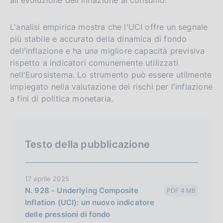
n
s
g
i
l
t
L'analisi empirica mostra che l'UCI offre un segnale
più stabile e accurato della dinamica di fondo
i
o
dell'inflazione e ha una migliore capacità previsiva
s
rispetto a indicatori comunemente utilizzati
h
nell'Eurosistema. Lo strumento può essere utilmente
v
impiegato nella valutazione dei rischi per l'inflazione
e
a fini di politica monetaria.
r
s
i
Testo della pubblicazione
o
n
17 aprile 2025
N. 928 - Underlying Composite
PDF 4 MB
Inflation (UCI): un nuovo indicatore
delle pressioni di fondo