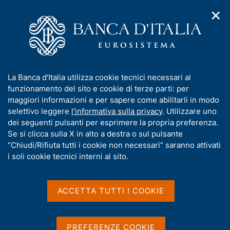
✕
H
A
o
C
p
m
e
r
e
r
i
p
c
Home
/
Pubblicazioni
/
m
a
a
Questioni di Economia e Finanza (Occasional Papers)
/
e
g
n
N. 928 - Underlying Composite Inflation (UCI): un nuovo
I
La Banca d'Italia utilizza cookie tecnici necessari al
n
e
e
indicatore delle pressioni di fondo dell'inflazione
n
funzionamento del sito e cookie di terze parti: per
u
l
d
f
maggiori informazioni e per sapere come abilitarli in modo
i
s
o
selettivo leggere
l'informativa sulla privacy
. Utilizzare uno
n
i
QUESTIONI DI ECONOMIA E FINANZA
r
dei seguenti pulsanti per esprimere la propria preferenza.
a
t
m
Se si clicca sulla X in alto a destra o sul pulsante
(OCCASIONAL PAPERS)
v
o
i
N. 928 - Underlying
a
“Chiudi/Rifiuta tutti i cookie non necessari” saranno attivati
g
t
i soli cookie tecnici interni al sito.
Composite Inflation (UCI):
a
i
z
v
un nuovo indicatore delle
i
a
o
ACCETTA TUTTI I COOKIE
pressioni di fondo
n
s
e
u
dell'inflazione
i
PREFERENZE COOKIE