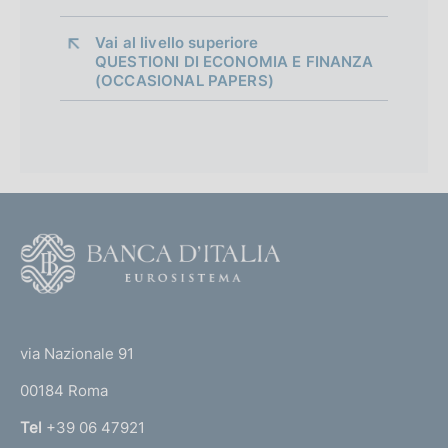
i
a
Vai al livello superiore 
QUESTIONI DI ECONOMIA E FINANZA
p
(OCCASIONAL PAPERS)
p
r
o
f
F
o
o
n
o
(
d
t
t
e
via Nazionale 91
i
o
r
m
00184 Roma
r
n
e
Tel
+39 06 47921
a