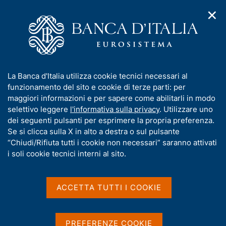
✕
H
A
o
C
p
m
e
r
e
r
i
p
c
Home
/
Pubblicazioni
/
m
a
a
Questioni di Economia e Finanza (Occasional Papers)
/
e
g
n
N. 893 - Riciclaggio e blockchain: si può seguire la traccia nel
I
La Banca d'Italia utilizza cookie tecnici necessari al
n
e
e
mondo cripto?
n
funzionamento del sito e cookie di terze parti: per
u
l
d
f
maggiori informazioni e per sapere come abilitarli in modo
i
s
o
selettivo leggere
l'informativa sulla privacy
. Utilizzare uno
n
i
QUESTIONI DI ECONOMIA E FINANZA
r
dei seguenti pulsanti per esprimere la propria preferenza.
a
t
m
Se si clicca sulla X in alto a destra o sul pulsante
(OCCASIONAL PAPERS)
v
o
i
N. 893 - Riciclaggio e
a
“Chiudi/Rifiuta tutti i cookie non necessari” saranno attivati
g
t
i soli cookie tecnici interni al sito.
blockchain: si può seguire
a
i
z
v
la traccia nel mondo
i
a
o
ACCETTA TUTTI I COOKIE
cripto?
n
s
e
u
i
di Romina Gabbiadini, Lorenzo Gobbi ed Eugenio
PREFERENZE COOKIE