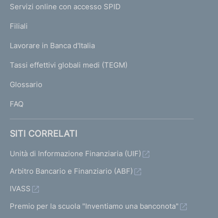
e
Servizi online con accesso SPID
N
p
K
Filiali
a
U
g
Lavorare in Banca d'Italia
T
e
I
Tassi effettivi globali medi (TEGM)
)
L
Glossario
I
FAQ
SITI CORRELATI
Unità di Informazione Finanziaria (UIF)
Arbitro Bancario e Finanziario (ABF)
IVASS
Premio per la scuola "Inventiamo una banconota"