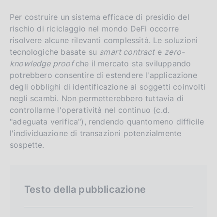
g
i
l
t
Per costruire un sistema efficace di presidio del
rischio di riciclaggio nel mondo DeFi occorre
i
o
risolvere alcune rilevanti complessità. Le soluzioni
s
tecnologiche basate su
smart contract
e
zero-
h
knowledge proof
che il mercato sta sviluppando
v
potrebbero consentire di estendere l'applicazione
e
degli obblighi di identificazione ai soggetti coinvolti
r
negli scambi. Non permetterebbero tuttavia di
s
controllarne l'operatività nel continuo (c.d.
i
"adeguata verifica"), rendendo quantomeno difficile
l'individuazione di transazioni potenzialmente
o
sospette.
n
Testo della pubblicazione