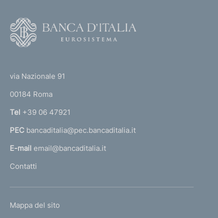
F
o
o
(
t
t
e
via Nazionale 91
o
r
00184 Roma
r
n
Tel
+39 06 47921
a
PEC
bancaditalia@pec.bancaditalia.it
a
l
E-mail
email@bancaditalia.it
l
Contatti
'
h
o
L
Mappa del sito
m
I