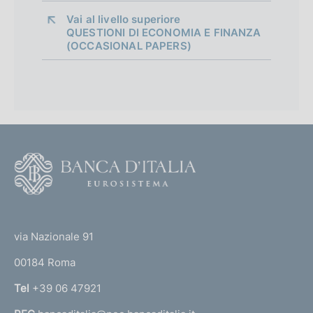
p
Vai al livello superiore 
QUESTIONI DI ECONOMIA E FINANZA
p
(OCCASIONAL PAPERS)
r
o
f
o
F
n
o
d
o
(
i
t
t
e
m
via Nazionale 91
o
r
e
00184 Roma
r
n
n
Tel
+39 06 47921
a