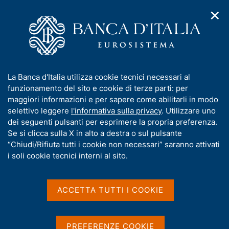
✕
H
A
o
C
p
m
e
r
e
r
i
p
c
Home
/
Pubblicazioni
/
m
a
a
Questioni di Economia e Finanza (Occasional Papers)
/
e
g
n
N. 803 - I Responsabili unici del procedimento e l'efficacia delle
I
La Banca d'Italia utilizza cookie tecnici necessari al
n
e
e
procedure degli appalti pubblici in Italia
n
funzionamento del sito e cookie di terze parti: per
u
l
d
f
maggiori informazioni e per sapere come abilitarli in modo
i
s
o
selettivo leggere
l'informativa sulla privacy
. Utilizzare uno
n
i
QUESTIONI DI ECONOMIA E FINANZA
r
dei seguenti pulsanti per esprimere la propria preferenza.
a
t
m
Se si clicca sulla X in alto a destra o sul pulsante
(OCCASIONAL PAPERS)
v
o
i
N. 803 - I Responsabili
a
“Chiudi/Rifiuta tutti i cookie non necessari” saranno attivati
g
t
i soli cookie tecnici interni al sito.
unici del procedimento e
a
i
z
v
l'efficacia delle procedure
i
a
o
ACCETTA TUTTI I COOKIE
degli appalti pubblici in
n
s
e
u
Italia
i
PREFERENZE COOKIE