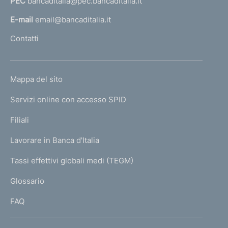
t
PEC
bancaditalia@pec.bancaditalia.it
a
o
l
E-mail
email@bancaditalia.it
l
Contatti
'
h
o
L
Mappa del sito
m
I
e
Servizi online con accesso SPID
N
p
K
Filiali
a
U
g
Lavorare in Banca d'Italia
T
e
I
Tassi effettivi globali medi (TEGM)
)
L
Glossario
I
FAQ