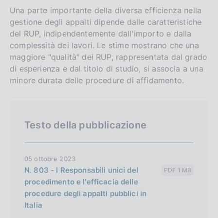
n
s
Una parte importante della diversa efficienza nella
g
i
gestione degli appalti dipende dalle caratteristiche
l
t
del RUP, indipendentemente dall'importo e dalla
complessità dei lavori. Le stime mostrano che una
i
o
maggiore "qualità" dei RUP, rappresentata dal grado
s
di esperienza e dal titolo di studio, si associa a una
h
minore durata delle procedure di affidamento.
v
e
r
Testo della pubblicazione
s
i
o
05 ottobre 2023
n
N. 803 - I Responsabili unici del
PDF 1 MB
procedimento e l'efficacia delle
procedure degli appalti pubblici in
Italia