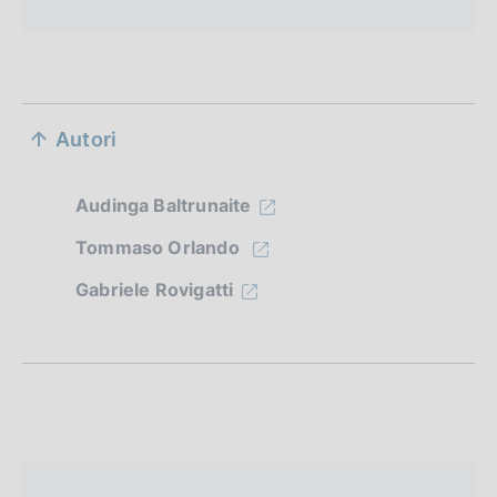
S
Autori
e
z
Audinga Baltrunaite
i
Tommaso Orlando
o
Gabriele Rovigatti
n
e
d
i
a