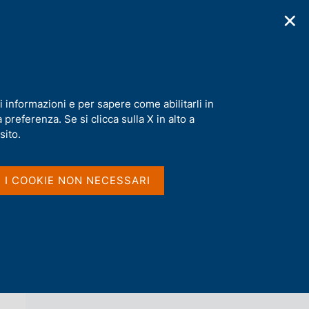
✕
cazioni
Statistiche
Media
|
IT
C
e
r
c
petti critici nel confronto europeo
a
i informazioni e per sapere come abilitarli in
n
preferenza. Se si clicca sulla X in alto a
e
l
sito.
Vai al livello superiore 
s
QUESTIONI DI ECONOMIA E FINANZA
i
(OCCASIONAL PAPERS)
t
I I COOKIE NON NECESSARI
o