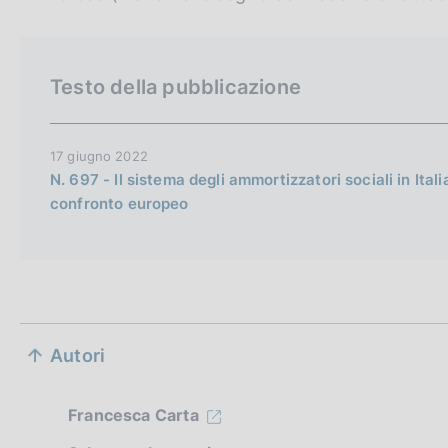
i
o
s
h
Testo della pubblicazione
v
e
r
17 giugno 2022
s
N. 697 - Il sistema degli ammortizzatori sociali in Italia
confronto europeo
i
o
n
S
Autori
e
z
Francesca Carta