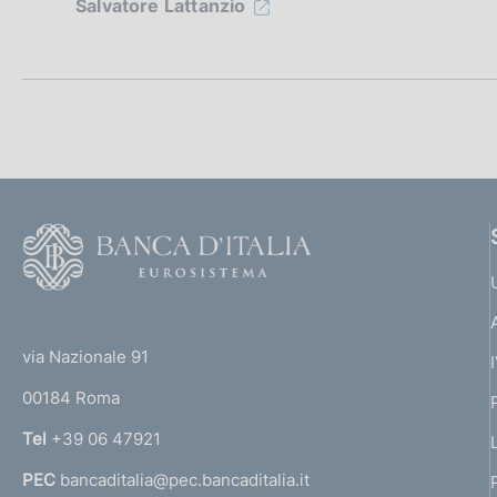
i
Salvatore Lattanzio
o
n
e
d
i
F
o
a
o
(
p
t
t
e
via Nazionale 91
p
o
r
00184 Roma
r
r
n
Tel
+39 06 47921
o
a
PEC
bancaditalia@pec.bancaditalia.it
a