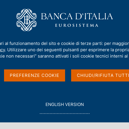
iamo
Compiti
Servizi al cittadino
Pubbli
al Papers)
/
N. 697 - Il sistema degli ammortizzatori sociali in Italia: as
ari al funzionamento del sito e cookie di terze parti: per maggior
acy
. Utilizzare uno dei seguenti pulsanti per esprimere la propria 
PAPERS)
ie non necessari” saranno attivati i soli cookie tecnici interni al 
gli ammortizzatori
PREFERENZE COOKIE
CHIUDI/RIFIUTA TUTT
ti critici nel confronto
G
ENGLISH VERSION
O
T
zio e Salvatore Lo Bello
O