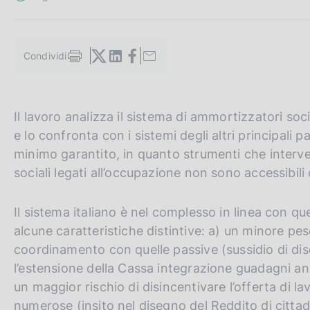
c
o
o
k
Condividi
S
i
t
e
a
:
m
G
C
Il lavoro analizza il sistema di ammortizzatori socia
p
a
o
e
e lo confronta con i sistemi degli altri principali p
l
t
r
minimo garantito, in quanto strumenti che interve
a
o
c
p
sociali legati all’occupazione non sono accessibili o
a
t
a
g
h
n
Il sistema italiano è nel complesso in linea con qu
i
n
e
e
alcune caratteristiche distintive: a) un minore pes
a
e
l
coordinamento con quelle passive (sussidio di dis
n
s
l’estensione della Cassa integrazione guadagni anch
g
i
un maggior rischio di disincentivare l’offerta di lav
l
t
numerose (insito nel disegno del Reddito di citta