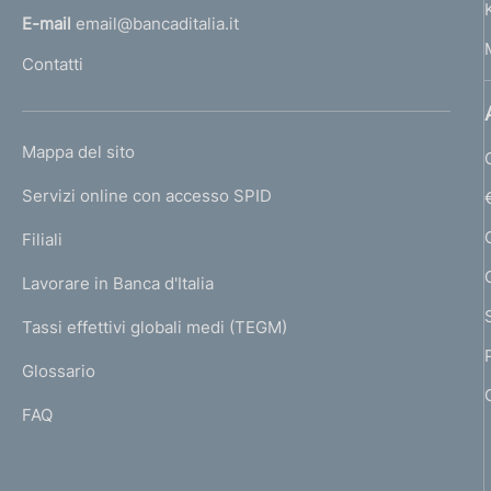
f
l
E-mail
email@bancaditalia.it
o
l
Contatti
'
n
h
d
o
L
Mappa del sito
m
i
I
e
Servizi online con accesso SPID
N
m
p
K
Filiali
a
e
U
g
Lavorare in Banca d'Italia
T
n
e
I
Tassi effettivi globali medi (TEGM)
)
t
L
Glossario
I
o
FAQ