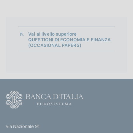
Vai al livello superiore 
QUESTIONI DI ECONOMIA E FINANZA
(OCCASIONAL PAPERS)
F
o
o
(
t
t
e
via Nazionale 91
o
r