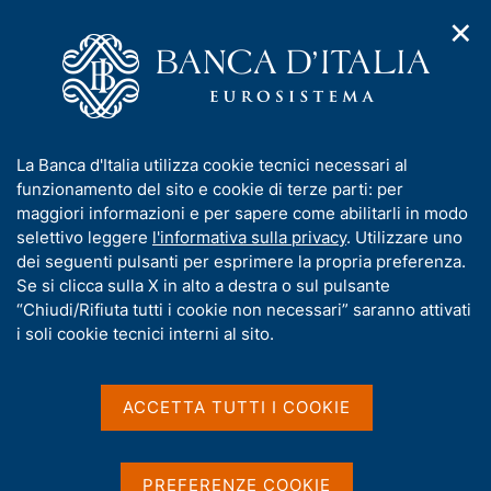
✕
H
A
o
C
p
m
e
r
e
r
i
p
c
Home
/
Pubblicazioni
/
m
a
a
Questioni di Economia e Finanza (Occasional Papers)
/
e
g
n
N. 668 - Affrontare i deepfake
I
La Banca d'Italia utilizza cookie tecnici necessari al
n
e
e
n
funzionamento del sito e cookie di terze parti: per
u
l
d
f
maggiori informazioni e per sapere come abilitarli in modo
i
s
o
selettivo leggere
l'informativa sulla privacy
. Utilizzare uno
QUESTIONI DI ECONOMIA E FINANZA
n
i
r
dei seguenti pulsanti per esprimere la propria preferenza.
(OCCASIONAL PAPERS)
a
t
m
Se si clicca sulla X in alto a destra o sul pulsante
N. 668 - Affrontare i
v
o
i
a
“Chiudi/Rifiuta tutti i cookie non necessari” saranno attivati
deepfake
g
t
i soli cookie tecnici interni al sito.
a
i
z
v
di Sabina Marchetti
i
a
o
ACCETTA TUTTI I COOKIE
Febbraio 2022
n
s
e
u
i
PREFERENZE COOKIE