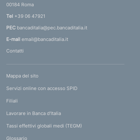
00184 Roma
r
n
Tel
+39 06 47921
a
PEC
bancaditalia@pec.bancaditalia.it
a
l
E-mail
email@bancaditalia.it
l
Contatti
'
h
o
L
Mappa del sito
m
I
e
Servizi online con accesso SPID
N
p
K
Filiali
a
U
g
Lavorare in Banca d'Italia
T
e
I
Tassi effettivi globali medi (TEGM)
)
L
Glossario