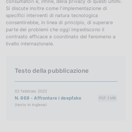
consumatori e, infine, della privacy di questi ultimi.
h
Si discute inoltre come l'implementazione di
v
specifici interventi di natura tecnologica
e
consentirebbe, in linea di principio, di superare
r
parte dei problemi che oggi impediscono il
s
contrasto efficace e coordinato del fenomeno a
i
livello internazionale.
o
n
Testo della pubblicazione
02 febbraio 2022
N. 668 - Affrontare i deepfake
PDF 2 MB
(testo in inglese)