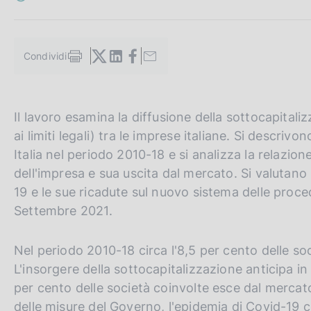
c
o
o
k
Condividi
S
i
t
e
a
:
m
G
C
Il lavoro esamina la diffusione della sottocapitali
p
a
o
e
ai limiti legali) tra le imprese italiane. Si descri
l
t
r
Italia nel periodo 2010-18 e si analizza la relazion
a
o
c
p
dell'impresa e sua uscita dal mercato. Si valutano i
a
t
a
19 e le sue ricadute sul nuovo sistema delle proced
g
h
n
Settembre 2021.
i
n
e
e
a
e
l
Nel periodo 2010-18 circa l'8,5 per cento delle soci
n
s
L'insorgere della sottocapitalizzazione anticipa in m
g
i
per cento delle società coinvolte esce dal mercat
l
t
delle misure del Governo, l'epidemia di Covid-19