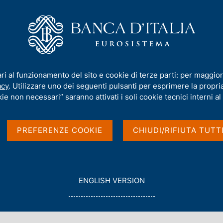
iamo
Compiti
Servizi al cittadino
Pubbli
al Papers)
/
N. 590 - La sottocapitalizzazione tra le imprese italiane: 
ari al funzionamento del sito e cookie di terze parti: per maggior
acy
. Utilizzare uno dei seguenti pulsanti per esprimere la propria 
PAPERS)
ie non necessari” saranno attivati i soli cookie tecnici interni al 
lizzazione tra le
PREFERENZE COOKIE
CHIUDI/RIFIUTA TUTT
i e sopravvivenza
ia di Covid-19
G
ENGLISH VERSION
O
T
O