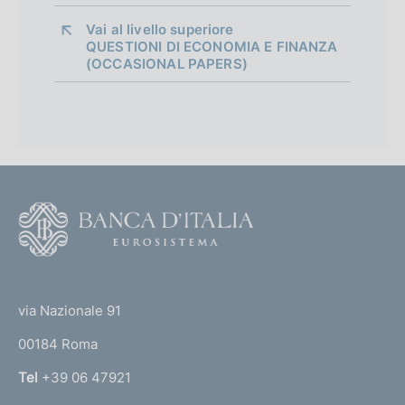
Vai al livello superiore 
QUESTIONI DI ECONOMIA E FINANZA
(OCCASIONAL PAPERS)
F
o
o
(
t
t
e
via Nazionale 91
o
r
00184 Roma
r
n
Tel
+39 06 47921
a