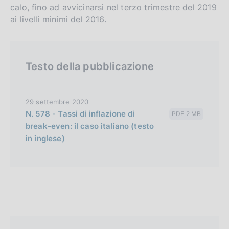
calo, fino ad avvicinarsi nel terzo trimestre del 2019
s
ai livelli minimi del 2016.
h
v
e
r
Testo della pubblicazione
s
i
29 settembre 2020
o
N. 578 - Tassi di inflazione di
PDF 2 MB
n
break-even: il caso italiano (testo
in inglese)