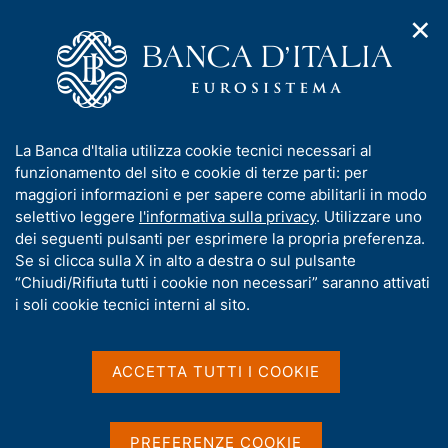
✕
H
A
o
C
p
m
e
r
e
r
i
p
c
Home
/
Pubblicazioni
/
m
a
a
Questioni di Economia e Finanza (Occasional Papers)
/
e
g
n
N. 578 - Tassi di inflazione di break-even: il caso italiano
I
La Banca d'Italia utilizza cookie tecnici necessari al
n
e
e
n
funzionamento del sito e cookie di terze parti: per
u
l
d
f
maggiori informazioni e per sapere come abilitarli in modo
i
s
o
selettivo leggere
l'informativa sulla privacy
. Utilizzare uno
QUESTIONI DI ECONOMIA E FINANZA
n
i
r
dei seguenti pulsanti per esprimere la propria preferenza.
(OCCASIONAL PAPERS)
a
t
m
Se si clicca sulla X in alto a destra o sul pulsante
N. 578 - Tassi di inflazione
v
o
i
a
“Chiudi/Rifiuta tutti i cookie non necessari” saranno attivati
di break-even: il caso
g
t
i soli cookie tecnici interni al sito.
a
i
italiano
z
v
i
a
o
ACCETTA TUTTI I COOKIE
di Alberto Di Iorio e Marco Fanari
n
s
e
u
Settembre 2020
i
PREFERENZE COOKIE