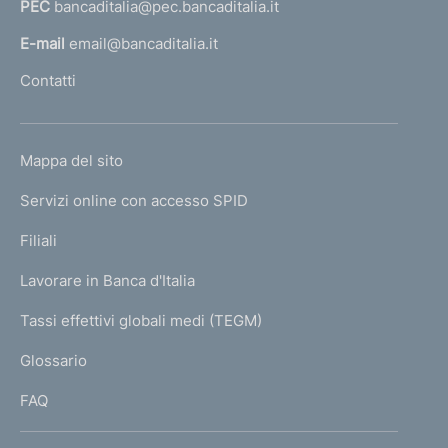
PEC
bancaditalia@pec.bancaditalia.it
a
l
E-mail
email@bancaditalia.it
l
Contatti
'
h
o
L
Mappa del sito
m
I
e
Servizi online con accesso SPID
N
p
K
Filiali
a
U
g
Lavorare in Banca d'Italia
T
e
I
Tassi effettivi globali medi (TEGM)
)
L
Glossario
I
FAQ