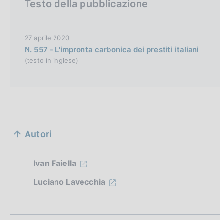
Testo della pubblicazione
h
v
e
27 aprile 2020
r
N. 557 - L'impronta carbonica dei prestiti italiani
(testo in inglese)
s
i
o
n
S
Autori
e
z
Ivan Faiella
i
Luciano Lavecchia
o