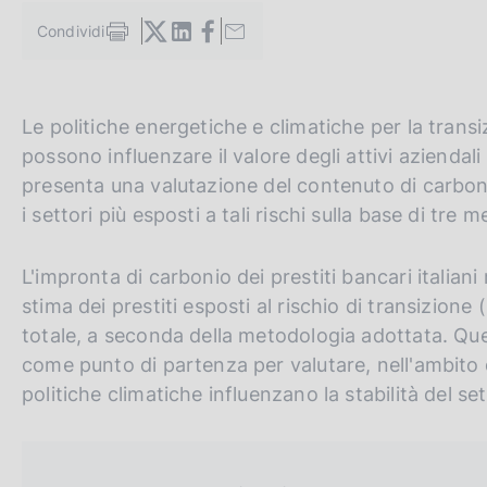
c
Condividi
o
S
o
t
a
k
m
i
G
C
Le politiche energetiche e climatiche per la tra
p
e
a
o
e
:
possono influenzare il valore degli attivi aziendali
l
t
r
presenta una valutazione del contenuto di carbonio 
a
o
c
p
i settori più esposti a tali rischi sulla base di tre m
a
t
a
g
h
n
L'impronta di carbonio dei prestiti bancari italiani r
i
n
e
e
stima dei prestiti esposti al rischio di transizione (
a
e
l
totale, a seconda della metodologia adottata. Qu
n
s
come punto di partenza per valutare, nell'ambito 
g
i
politiche climatiche influenzano la stabilità del se
l
t
i
o
s