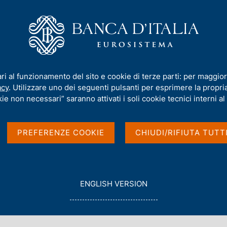
iamo
Compiti
Servizi al cittadino
Pubbli
al Papers)
/
N. 557 - L'impronta carbonica dei prestiti italiani
ari al funzionamento del sito e cookie di terze parti: per maggior
acy
. Utilizzare uno dei seguenti pulsanti per esprimere la propria 
PAPERS)
ie non necessari” saranno attivati i soli cookie tecnici interni al 
rbonica dei prestiti
PREFERENZE COOKIE
CHIUDI/RIFIUTA TUTT
G
ENGLISH VERSION
O
T
O