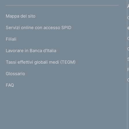
n
h
d
o
L
Mappa del sito
m
i
I
e
Servizi online con accesso SPID
N
m
p
K
Filiali
a
e
U
g
Lavorare in Banca d'Italia
T
n
e
I
Tassi effettivi globali medi (TEGM)
)
t
L
Glossario
I
o
FAQ