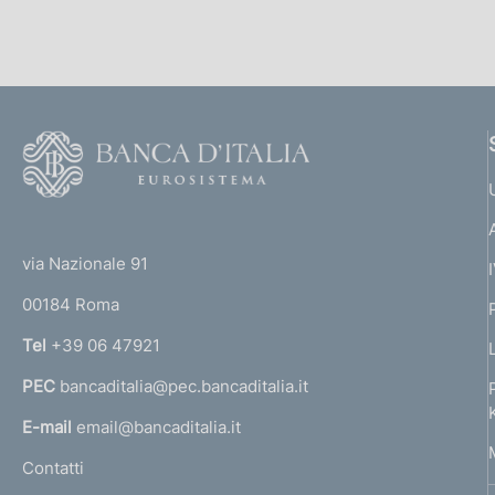
n
e
d
i
F
o
a
o
(
p
t
t
e
via Nazionale 91
p
o
r
00184 Roma
r
r
n
Tel
+39 06 47921
o
a
PEC
bancaditalia@pec.bancaditalia.it
a
f
l
E-mail
email@bancaditalia.it
o
l
Contatti
'