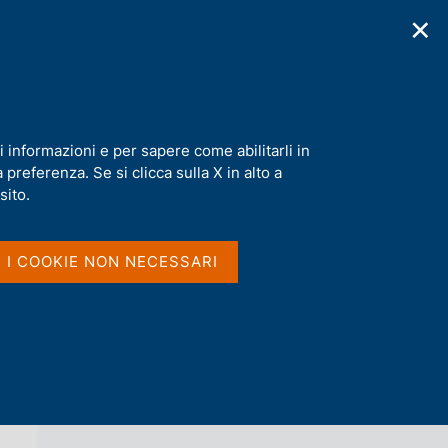
✕
cazioni
Statistiche
Media
|
IT
C
e
r
c
a
i informazioni e per sapere come abilitarli in
n
preferenza. Se si clicca sulla X in alto a
e
l
sito.
Vai al livello superiore 
s
QUESTIONI DI ECONOMIA E FINANZA
i
(OCCASIONAL PAPERS)
t
I I COOKIE NON NECESSARI
o