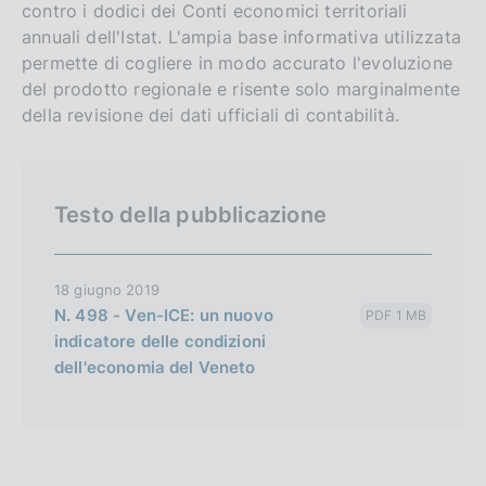
contro i dodici dei Conti economici territoriali
i
o
annuali dell'Istat. L'ampia base informativa utilizzata
s
permette di cogliere in modo accurato l'evoluzione
h
del prodotto regionale e risente solo marginalmente
v
della revisione dei dati ufficiali di contabilità.
e
r
s
Testo della pubblicazione
i
o
n
18 giugno 2019
N. 498 - Ven-ICE: un nuovo
PDF 1 MB
indicatore delle condizioni
dell'economia del Veneto