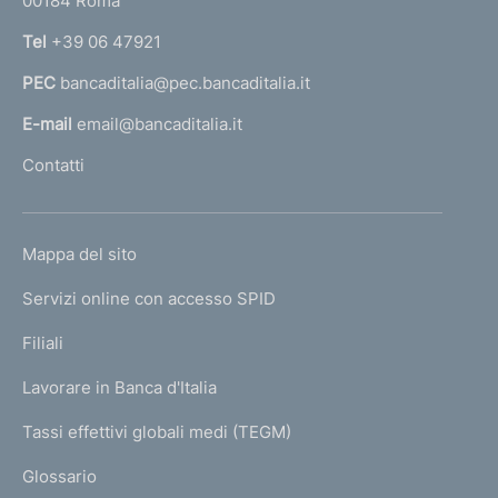
00184 Roma
r
n
Tel
+39 06 47921
a
PEC
bancaditalia@pec.bancaditalia.it
a
l
E-mail
email@bancaditalia.it
l
Contatti
'
h
o
L
Mappa del sito
m
I
e
Servizi online con accesso SPID
N
p
K
Filiali
a
U
g
Lavorare in Banca d'Italia
T
e
I
Tassi effettivi globali medi (TEGM)
)
L
Glossario
I