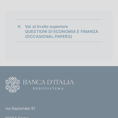
Vai al livello superiore 
QUESTIONI DI ECONOMIA E FINANZA
(OCCASIONAL PAPERS)
F
o
o
(
t
t
e
via Nazionale 91
o
r