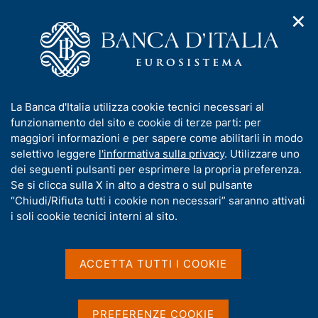
✕
H
A
o
C
p
m
e
r
e
r
i
p
c
Home
/
Pubblicazioni
/
m
a
a
Questioni di Economia e Finanza (Occasional Papers)
/
e
g
n
N. 498 - Ven-ICE: un nuovo indicatore delle condizioni
I
La Banca d'Italia utilizza cookie tecnici necessari al
n
e
e
dell'economia del Veneto
n
funzionamento del sito e cookie di terze parti: per
u
l
d
f
maggiori informazioni e per sapere come abilitarli in modo
i
s
o
selettivo leggere
l'informativa sulla privacy
. Utilizzare uno
n
i
QUESTIONI DI ECONOMIA E FINANZA
r
dei seguenti pulsanti per esprimere la propria preferenza.
a
t
m
Se si clicca sulla X in alto a destra o sul pulsante
(OCCASIONAL PAPERS)
v
o
i
N. 498 - Ven-ICE: un nuovo
a
“Chiudi/Rifiuta tutti i cookie non necessari” saranno attivati
g
t
i soli cookie tecnici interni al sito.
indicatore delle condizioni
a
i
z
v
dell'economia del Veneto
i
a
o
ACCETTA TUTTI I COOKIE
n
s
di Massimo Gallo, Sonia Soncin e Andrea Venturini
e
u
i
Giugno 2019
PREFERENZE COOKIE