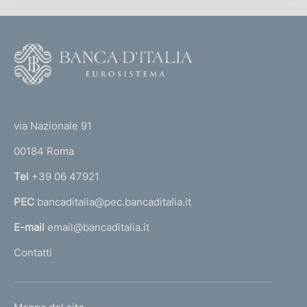
m
e
n
F
o
t
o
o
(
t
t
e
via Nazionale 91
o
r
00184 Roma
r
n
Tel
+39 06 47921
a
PEC
bancaditalia@pec.bancaditalia.it
a
l
E-mail
email@bancaditalia.it
l
Contatti
'
h
o