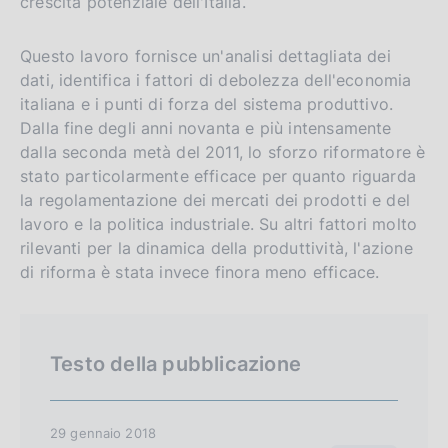
crescita potenziale dell'Italia.
g
i
l
t
Questo lavoro fornisce un'analisi dettagliata dei
i
o
dati, identifica i fattori di debolezza dell'economia
s
italiana e i punti di forza del sistema produttivo.
Dalla fine degli anni novanta e più intensamente
h
dalla seconda metà del 2011, lo sforzo riformatore è
v
stato particolarmente efficace per quanto riguarda
e
la regolamentazione dei mercati dei prodotti e del
r
lavoro e la politica industriale. Su altri fattori molto
s
rilevanti per la dinamica della produttività, l'azione
i
di riforma è stata invece finora meno efficace.
o
n
Testo della pubblicazione
29 gennaio 2018