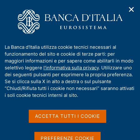
✕
H
A
o
C
p
m
e
r
e
r
i
p
c
Home
/
Pubblicazioni
/
m
a
a
Questioni di Economia e Finanza (Occasional Papers)
/
e
g
n
N. 422 - La crescita della produttività in Italia: la storia di un
I
La Banca d'Italia utilizza cookie tecnici necessari al
n
e
e
cambiamento al rallentatore
n
funzionamento del sito e cookie di terze parti: per
u
l
d
f
maggiori informazioni e per sapere come abilitarli in modo
i
s
o
selettivo leggere
l'informativa sulla privacy
. Utilizzare uno
n
i
QUESTIONI DI ECONOMIA E FINANZA
r
dei seguenti pulsanti per esprimere la propria preferenza.
a
t
m
Se si clicca sulla X in alto a destra o sul pulsante
(OCCASIONAL PAPERS)
v
o
i
N. 422 - La crescita della
a
“Chiudi/Rifiuta tutti i cookie non necessari” saranno attivati
g
t
i soli cookie tecnici interni al sito.
produttività in Italia: la
a
i
z
v
storia di un cambiamento
i
a
o
ACCETTA TUTTI I COOKIE
al rallentatore
n
s
e
u
i
di M. Bugamelli, F. Lotti, M. Amici, E. Ciapanna, F.
PREFERENZE COOKIE