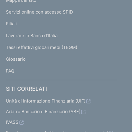
L
Mappa del sito
m
I
e
Servizi online con accesso SPID
N
p
K
Filiali
a
U
g
Lavorare in Banca d'Italia
T
e
I
Tassi effettivi globali medi (TEGM)
)
L
Glossario
I
FAQ
SITI CORRELATI
Unità di Informazione Finanziaria (UIF)
Arbitro Bancario e Finanziario (ABF)
IVASS