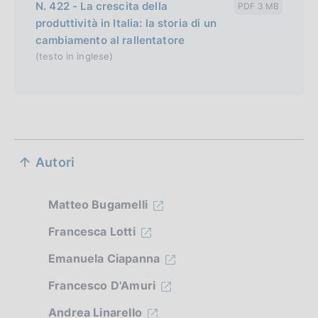
N. 422 - La crescita della
PDF 3 MB
produttività in Italia: la storia di un
cambiamento al rallentatore
(testo in inglese)
S
Autori
e
z
Matteo Bugamelli
i
Francesca Lotti
o
Emanuela Ciapanna
n
Francesco D'Amuri
e
Andrea Linarello