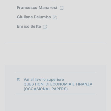
d
Francesco Manaresi
i
Giuliana Palumbo
a
Enrico Sette
p
p
r
o
f
o
Vai al livello superiore 
n
QUESTIONI DI ECONOMIA E FINANZA
(OCCASIONAL PAPERS)
d
i