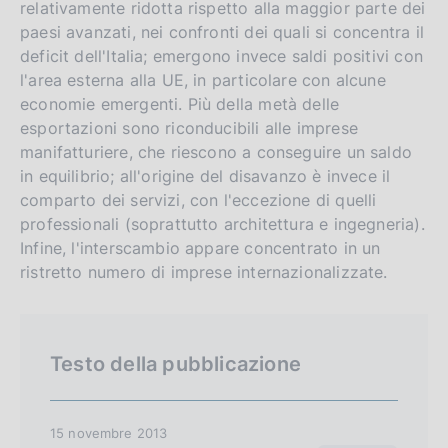
relativamente ridotta rispetto alla maggior parte dei
s
paesi avanzati, nei confronti dei quali si concentra il
h
deficit dell'Italia; emergono invece saldi positivi con
v
l'area esterna alla UE, in particolare con alcune
e
economie emergenti. Più della metà delle
r
esportazioni sono riconducibili alle imprese
manifatturiere, che riescono a conseguire un saldo
s
in equilibrio; all'origine del disavanzo è invece il
i
comparto dei servizi, con l'eccezione di quelli
o
professionali (soprattutto architettura e ingegneria).
n
Infine, l'interscambio appare concentrato in un
ristretto numero di imprese internazionalizzate.
Testo della pubblicazione
15 novembre 2013