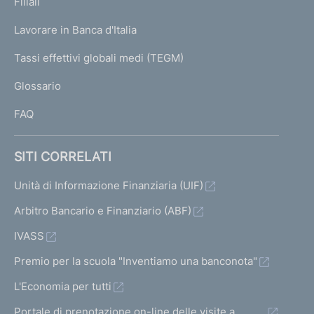
K
Filiali
a
U
g
Lavorare in Banca d'Italia
T
e
I
Tassi effettivi globali medi (TEGM)
)
L
Glossario
I
FAQ
SITI CORRELATI
Unità di Informazione Finanziaria (UIF)
Arbitro Bancario e Finanziario (ABF)
IVASS
Premio per la scuola "Inventiamo una banconota"
L'Economia per tutti
Portale di prenotazione on-line delle visite a