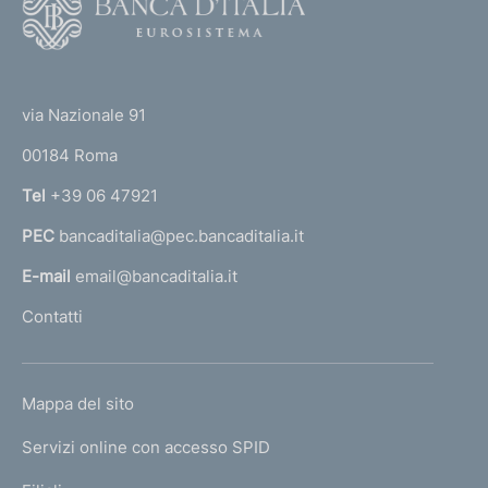
o
o
(
t
t
e
via Nazionale 91
o
r
00184 Roma
r
n
Tel
+39 06 47921
a
PEC
bancaditalia@pec.bancaditalia.it
a
l
E-mail
email@bancaditalia.it
l
Contatti
'
h
o
L
Mappa del sito
m
I
e
Servizi online con accesso SPID
N
p