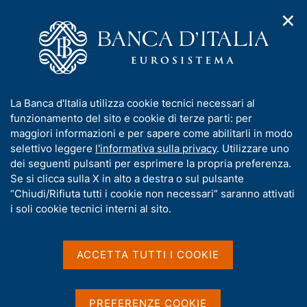
✕
H
A
o
C
p
m
e
r
e
r
i
p
c
Home
/
Pubblicazioni
/
m
a
a
Questioni di Economia e Finanza (Occasional Papers)
/
e
g
n
N. 207 – La bilancia dei pagamenti della tecnologia dell’Italia
I
La Banca d'Italia utilizza cookie tecnici necessari al
n
e
e
n
funzionamento del sito e cookie di terze parti: per
u
l
d
f
maggiori informazioni e per sapere come abilitarli in modo
i
s
o
selettivo leggere
l'informativa sulla privacy
. Utilizzare uno
QUESTIONI DI ECONOMIA E FINANZA
n
i
r
dei seguenti pulsanti per esprimere la propria preferenza.
(OCCASIONAL PAPERS)
a
t
m
Se si clicca sulla X in alto a destra o sul pulsante
N. 207 – La bilancia dei
v
o
i
a
“Chiudi/Rifiuta tutti i cookie non necessari” saranno attivati
pagamenti della tecnologia
g
t
i soli cookie tecnici interni al sito.
a
i
dell’Italia
z
v
i
a
o
ACCETTA TUTTI I COOKIE
di Enrico Tosti
n
s
e
u
Ottobre 2013
i
PREFERENZE COOKIE