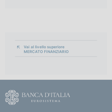
Vai al livello superiore 
MERCATO FINANZIARIO
F
o
o
(