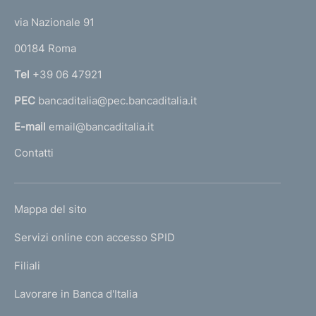
t
t
e
via Nazionale 91
o
r
00184 Roma
r
n
Tel
+39 06 47921
a
PEC
bancaditalia@pec.bancaditalia.it
a
l
E-mail
email@bancaditalia.it
l
Contatti
'
h
o
L
Mappa del sito
m
I
e
Servizi online con accesso SPID
N
p
K
Filiali
a
U
g
Lavorare in Banca d'Italia
T
e