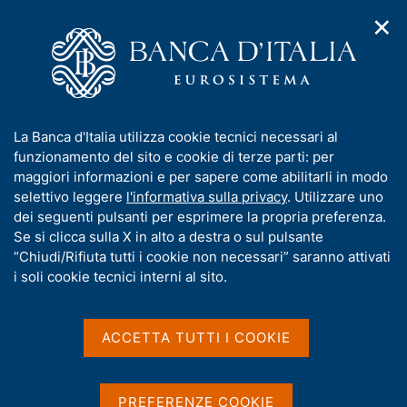
✕
H
A
o
C
p
m
e
r
e
r
i
p
c
Home
/
Pubblicazioni
/
Mercato finanziario
/
m
a
a
Mercato finanziario - 2014
e
g
n
I
La Banca d'Italia utilizza cookie tecnici necessari al
n
e
e
n
funzionamento del sito e cookie di terze parti: per
u
l
d
f
maggiori informazioni e per sapere come abilitarli in modo
MERCATO FINANZIARIO
i
s
o
Mercato finanziario - 2014
selettivo leggere
l'informativa sulla privacy
. Utilizzare uno
n
i
r
dei seguenti pulsanti per esprimere la propria preferenza.
a
t
m
Se si clicca sulla X in alto a destra o sul pulsante
v
o
Supplemento al Bollettino Statistico - Indicatori
i
a
“Chiudi/Rifiuta tutti i cookie non necessari” saranno attivati
monetari e finanziari
g
t
i soli cookie tecnici interni al sito.
a
i
z
Gennaio 2014
v
i
a
o
ACCETTA TUTTI I COOKIE
n
s
e
u
Condividi
S
i
PREFERENZE COOKIE