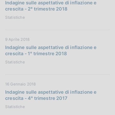
a
Indagine sulle aspettative di inflazione e
i
t
crescita - 2° trimestre 2018
c
a
Statistiche
a
P
z
u
i
b
o
b
D
9 Aprile 2018
n
l
a
Indagine sulle aspettative di inflazione e
e
i
t
crescita - 1° trimestre 2018
:
c
a
Statistiche
a
P
z
u
i
b
o
b
D
16 Gennaio 2018
n
l
a
Indagine sulle aspettative di inflazione e
e
i
t
crescita - 4° trimestre 2017
:
c
a
Statistiche
a
P
z
u