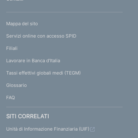
'
h
o
L
Mappa del sito
m
I
e
Servizi online con accesso SPID
N
p
K
Filiali
a
U
g
Lavorare in Banca d'Italia
T
e
I
Tassi effettivi globali medi (TEGM)
)
L
Glossario
I
FAQ
SITI CORRELATI
Unità di Informazione Finanziaria (UIF)