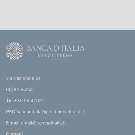
i
b
o
b
n
l
e
i
:
c
a
F
z
o
i
o
o
(
t
n
t
e
via Nazionale 91
e
o
r
:
00184 Roma
r
n
Tel
+39 06 47921
a
PEC
bancaditalia@pec.bancaditalia.it
a
l
E-mail
email@bancaditalia.it
l
Contatti