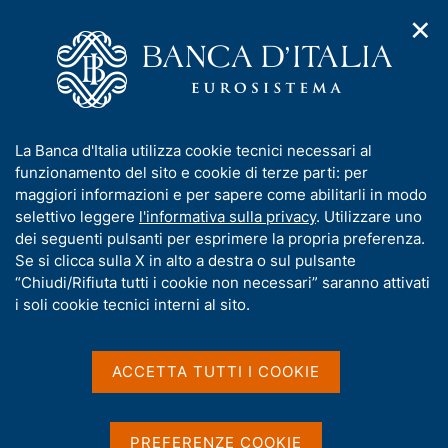
✕
H
A
o
C
p
m
e
r
e
r
i
p
c
Home
/
Pubblicazioni
/
m
a
a
Indagine sulle aspettative di inflazione e crescita
/
Ricerca
e
g
n
I
La Banca d'Italia utilizza cookie tecnici necessari al
n
e
e
Risultati della ricerca
n
funzionamento del sito e cookie di terze parti: per
u
l
d
f
maggiori informazioni e per sapere come abilitarli in modo
i
s
o
selettivo leggere
l'informativa sulla privacy
. Utilizzare uno
n
i
r
dei seguenti pulsanti per esprimere la propria preferenza.
a
t
m
Se si clicca sulla X in alto a destra o sul pulsante
v
o
i
a
“Chiudi/Rifiuta tutti i cookie non necessari” saranno attivati
g
t
i soli cookie tecnici interni al sito.
Trova elementi
a
i
z
v
i
a
o
ACCETTA TUTTI I COOKIE
All'interno di
n
s
Indagine sulle aspettative di inflazione e crescita
e
u
con data
i
PREFERENZE COOKIE
2018