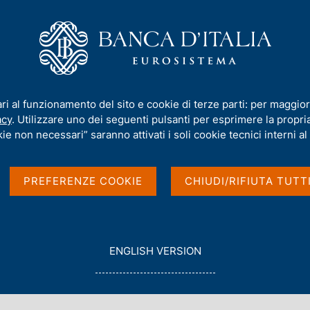
iamo
Compiti
Servizi al cittadino
Pubbli
inanza pubblica: fabbisogno e debito - 2024
ari al funzionamento del sito e cookie di terze parti: per maggior
acy
. Utilizzare uno dei seguenti pulsanti per esprimere la propria 
bisogno e debito -
ie non necessari” saranno attivati i soli cookie tecnici interni al 
PREFERENZE COOKIE
CHIUDI/RIFIUTA TUTT
G
ENGLISH VERSION
O
T
O