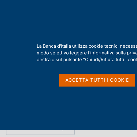
H
Chi s
o
m
e
p
Home
/
Pubblicazioni
/
Finanza pubblica: fabbisogno e debito
/
F
a
g
I
La Banca d'Italia utilizza cookie tecnici necess
e
n
modo selettivo leggere
l'informativa sulla priv
Finanza pubblica: fab
f
destra o sul pulsante “Chiudi/Rifiuta tutti i cook
o
r
2024
m
ACCETTA TUTTI I COOKIE
a
t
i
Statistiche
v
a
s
u
Condividi
S
i
t