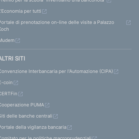
L'Economia per tutti
Portale di prenotazione on-line delle visite a Palazzo
Koch
Mudem
ALTRI SITI
Convenzione Interbancaria per l'Automazione (CIPA)
€-coin
CERTFin
Cooperazione PUMA
Siti delle banche centrali
Portale della vigilanza bancaria
Comitato per le politiche macroprudenziali