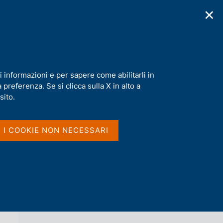
✕
cazioni
Statistiche
Media
|
IT
C
e
r
c
a
i informazioni e per sapere come abilitarli in
n
preferenza. Se si clicca sulla X in alto a
e
l
sito.
Vai al livello superiore 
s
FINANZA PUBBLICA: FABBISOGNO E
i
DEBITO
t
I I COOKIE NON NECESSARI
o