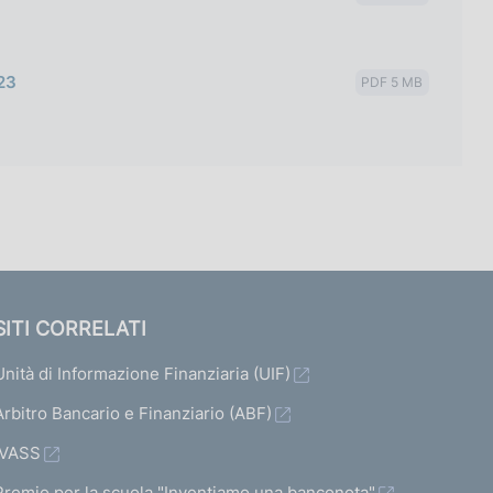
23
PDF 5 MB
SITI CORRELATI
Unità di Informazione Finanziaria (UIF)
Arbitro Bancario e Finanziario (ABF)
IVASS
Premio per la scuola "Inventiamo una banconota"