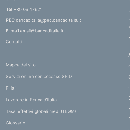
n
Tel
+39 06 47921
a
PEC
bancaditalia@pec.bancaditalia.it
a
l
E-mail
email@bancaditalia.it
l
Contatti
'
h
o
L
Mappa del sito
m
I
e
Servizi online con accesso SPID
N
p
K
Filiali
a
U
g
Lavorare in Banca d'Italia
T
e
I
Tassi effettivi globali medi (TEGM)
)
L
Glossario
I