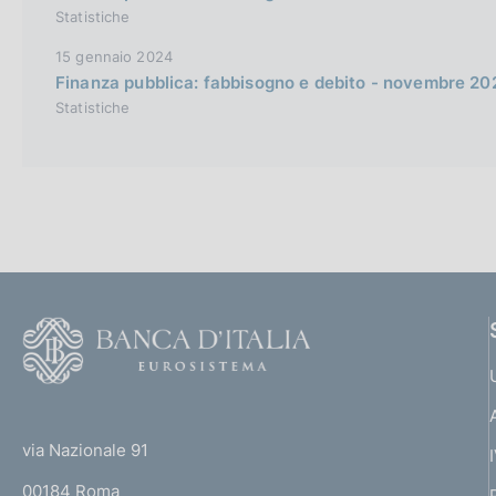
Statistiche
15 gennaio 2024
Finanza pubblica: fabbisogno e debito - novembre 20
Statistiche
F
o
o
(
t
t
e
via Nazionale 91
o
r
00184 Roma
r