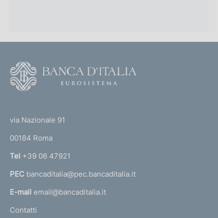
F
o
o
(
t
t
e
via Nazionale 91
o
r
00184 Roma
r
n
Tel
+39 06 47921
a
PEC
bancaditalia@pec.bancaditalia.it
a
l
E-mail
email@bancaditalia.it
l
Contatti
'