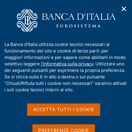
✕
H
A
o
C
p
m
e
r
e
r
i
p
c
Home
/
Pubblicazioni
/
L'economia italiana in breve
/
m
a
a
L'economia italiana in breve - 2013
e
g
n
I
La Banca d'Italia utilizza cookie tecnici necessari al
n
e
e
n
funzionamento del sito e cookie di terze parti: per
u
l
d
f
maggiori informazioni e per sapere come abilitarli in modo
L'ECONOMIA ITALIANA IN BREVE
i
s
o
L'economia italiana in
selettivo leggere
l'informativa sulla privacy
. Utilizzare uno
n
i
r
dei seguenti pulsanti per esprimere la propria preferenza.
a
t
breve - 2013
m
Se si clicca sulla X in alto a destra o sul pulsante
v
o
i
a
“Chiudi/Rifiuta tutti i cookie non necessari” saranno attivati
g
t
i soli cookie tecnici interni al sito.
a
i
z
v
Condividi
i
S
a
o
ACCETTA TUTTI I COOKIE
t
n
s
a
e
u
m
G
C
i
p
PREFERENZE COOKIE