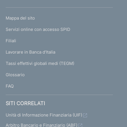
h
o
L
Mappa del sito
m
I
e
Servizi online con accesso SPID
N
p
K
Filiali
a
U
g
Lavorare in Banca d'Italia
T
e
I
Tassi effettivi globali medi (TEGM)
)
L
Glossario
I
FAQ
SITI CORRELATI
Unità di Informazione Finanziaria (UIF)
Arbitro Bancario e Finanziario (ABF)