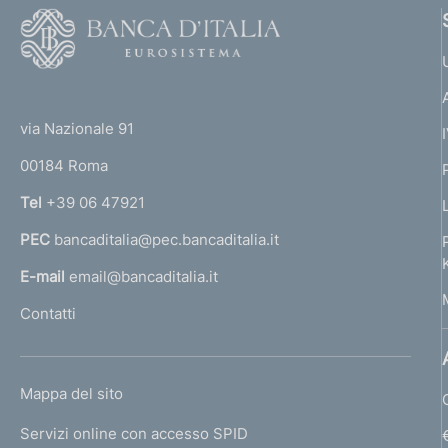
F
z
i
o
o
o
n
(
t
e
t
e
via Nazionale 91
:
o
r
00184 Roma
r
n
Tel
+39 06 47921
a
PEC
bancaditalia@pec.bancaditalia.it
a
l
E-mail
email@bancaditalia.it
l
Contatti
'
h
o
L
Mappa del sito
m
I
e
Servizi online con accesso SPID
N