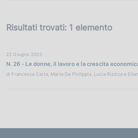
c
o
o
k
Risultati trovati:
1 elemento
i
e
:
D
22 Giugno 2023
a
N. 26 - Le donne, il lavoro e la crescita economic
t
di Francesca Carta, Marta De Philippis, Lucia Rizzica e Elia
a
P
u
b
b
l
i
c
a