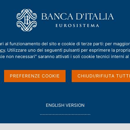
iamo
Compiti
Servizi al cittadino
Pubbli
ari al funzionamento del sito e cookie di terze parti: per maggior
acy
. Utilizzare uno dei seguenti pulsanti per esprimere la propria 
ie non necessari” saranno attivati i soli cookie tecnici interni al 
PREFERENZE COOKIE
CHIUDI/RIFIUTA TUTT
G
ENGLISH VERSION
O
con data
T
2023
O