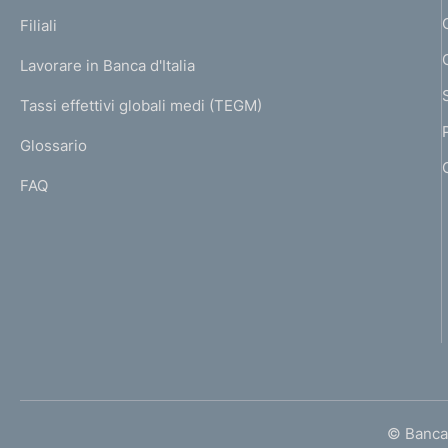
p
K
Filiali
a
U
g
Lavorare in Banca d'Italia
T
e
I
Tassi effettivi globali medi (TEGM)
)
L
Glossario
I
FAQ
© Banca 