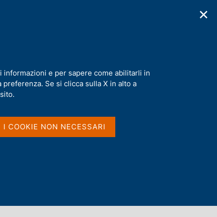
✕
cazioni
Statistiche
Media
|
IT
C
e
r
c
a
i informazioni e per sapere come abilitarli in
n
preferenza. Se si clicca sulla X in alto a
e
l
sito.
s
i
t
I I COOKIE NON NECESSARI
o
Dove si trovano le parole
nel titolo e nel sommario