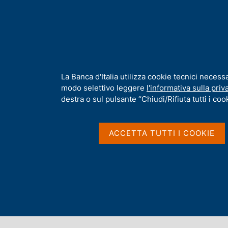
H
Chi s
o
m
e
p
Home
/
Pubblicazioni
/
Bollettino Economico
/
Ricerca
a
g
I
La Banca d'Italia utilizza cookie tecnici necess
Risultati della ricerca
e
n
modo selettivo leggere
l'informativa sulla priv
f
destra o sul pulsante “Chiudi/Rifiuta tutti i cook
o
r
m
ACCETTA TUTTI I COOKIE
a
t
Trova elementi
i
v
a
All'interno di
s
Bollettino Economico
u
i