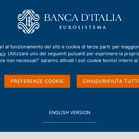
iamo
Compiti
Servizi al cittadino
Pubbli
ari al funzionamento del sito e cookie di terze parti: per maggior
acy
. Utilizzare uno dei seguenti pulsanti per esprimere la propria 
ie non necessari” saranno attivati i soli cookie tecnici interni al 
PREFERENZE COOKIE
CHIUDI/RIFIUTA TUTT
G
ENGLISH VERSION
O
con data
T
2019
O