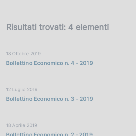
c
o
o
k
Risultati trovati:
4 elementi
i
e
:
D
18 Ottobre 2019
a
Bollettino Economico n. 4 - 2019
t
a
P
D
12 Luglio 2019
u
a
b
Bollettino Economico n. 3 - 2019
t
b
a
l
P
i
D
18 Aprile 2019
u
c
a
b
a
Bollettino Economico n. 2 - 2019