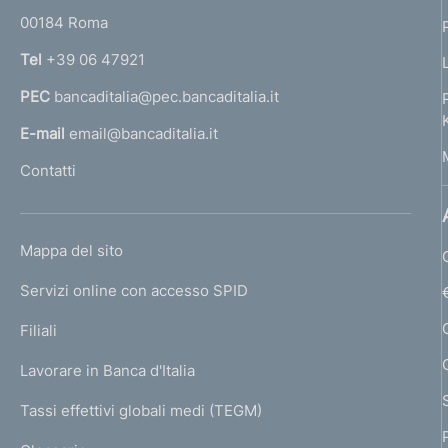
r
e
00184 Roma
r
:
n
Tel
+39 06 47921
a
PEC
bancaditalia@pec.bancaditalia.it
a
l
E-mail
email@bancaditalia.it
l
Contatti
'
h
o
L
Mappa del sito
m
I
e
Servizi online con accesso SPID
N
p
K
Filiali
a
U
g
Lavorare in Banca d'Italia
T
e
I
Tassi effettivi globali medi (TEGM)
)
L