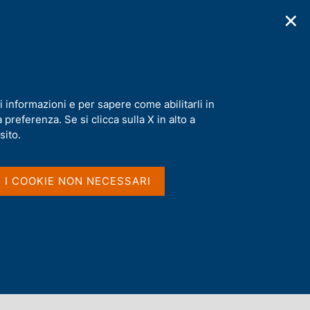
✕
cazioni
Statistiche
Media
|
IT
C
e
r
c
a
i informazioni e per sapere come abilitarli in
n
preferenza. Se si clicca sulla X in alto a
e
l
sito.
s
i
t
I I COOKIE NON NECESSARI
o
Dove si trovano le parole
nel titolo e nel sommario