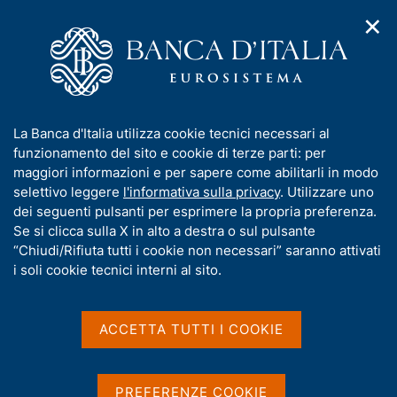
✕
H
A
o
C
p
m
e
r
e
r
i
p
c
Home
/
Pubblicazioni
/
Bollettino Economico
/
m
a
a
Bollettino Economico n. 3 - 2019
e
g
n
I
La Banca d'Italia utilizza cookie tecnici necessari al
n
e
e
n
funzionamento del sito e cookie di terze parti: per
u
l
d
f
maggiori informazioni e per sapere come abilitarli in modo
BOLLETTINO ECONOMICO
i
s
o
Bollettino Economico n. 3 -
selettivo leggere
l'informativa sulla privacy
. Utilizzare uno
n
i
r
dei seguenti pulsanti per esprimere la propria preferenza.
a
t
2019
m
Se si clicca sulla X in alto a destra o sul pulsante
v
o
i
a
“Chiudi/Rifiuta tutti i cookie non necessari” saranno attivati
g
t
i soli cookie tecnici interni al sito.
Luglio 2019
a
i
z
v
i
a
o
ACCETTA TUTTI I COOKIE
n
s
Condividi
S
e
u
t
i
a
PREFERENZE COOKIE