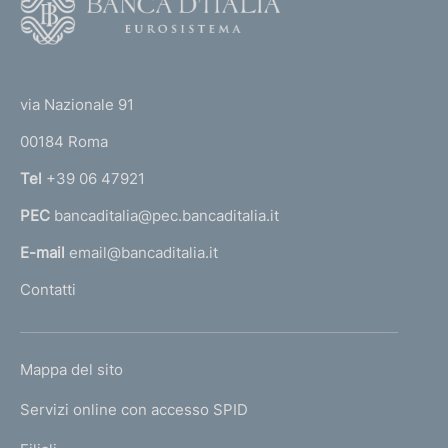
o
o
(
t
t
e
via Nazionale 91
o
r
00184 Roma
r
n
Tel
+39 06 47921
a
PEC
bancaditalia@pec.bancaditalia.it
a
l
E-mail
email@bancaditalia.it
l
Contatti
'
h
o
L
Mappa del sito
m
I
e
Servizi online con accesso SPID
N
p
K