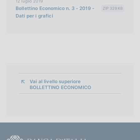
12 luglio 2019
Bollettino Economico n. 3 - 2019 -
ZIP 329 KB
Dati per i grafici
Vai al livello superiore 
BOLLETTINO ECONOMICO
F