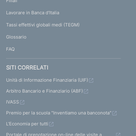
Filiali
a
U
g
Lavorare in Banca d'Italia
T
e
I
Tassi effettivi globali medi (TEGM)
)
L
Glossario
I
FAQ
SITI CORRELATI
Unità di Informazione Finanziaria (UIF)
Arbitro Bancario e Finanziario (ABF)
IVASS
Premio per la scuola "Inventiamo una banconota"
L'Economia per tutti
Portale di prenotazione on-line delle visite a