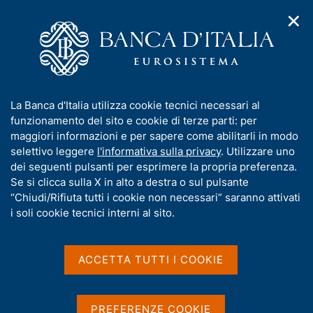
✕
H
A
o
C
p
m
e
r
e
r
i
p
c
Home
/
Pubblicazioni
/
Bollettino Economico
/
m
a
a
Bollettino Economico n. 1 - 2019
e
g
n
I
La Banca d'Italia utilizza cookie tecnici necessari al
n
e
e
n
funzionamento del sito e cookie di terze parti: per
u
l
d
f
maggiori informazioni e per sapere come abilitarli in modo
BOLLETTINO ECONOMICO
i
s
o
Bollettino Economico n. 1 -
selettivo leggere
l'informativa sulla privacy
. Utilizzare uno
n
i
r
dei seguenti pulsanti per esprimere la propria preferenza.
a
t
2019
m
Se si clicca sulla X in alto a destra o sul pulsante
v
o
i
a
“Chiudi/Rifiuta tutti i cookie non necessari” saranno attivati
g
t
i soli cookie tecnici interni al sito.
Gennaio 2019
a
i
z
v
i
a
o
ACCETTA TUTTI I COOKIE
n
s
Condividi
S
e
u
t
i
a
PREFERENZE COOKIE