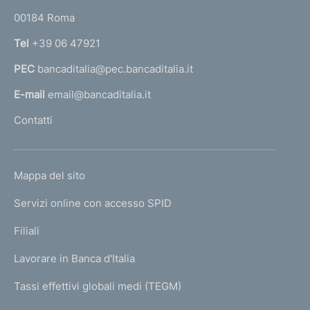
o
r
00184 Roma
r
n
Tel
+39 06 47921
a
PEC
bancaditalia@pec.bancaditalia.it
a
l
E-mail
email@bancaditalia.it
l
Contatti
'
h
o
L
Mappa del sito
m
I
e
Servizi online con accesso SPID
N
p
K
Filiali
a
U
g
Lavorare in Banca d'Italia
T
e
I
Tassi effettivi globali medi (TEGM)
)
L