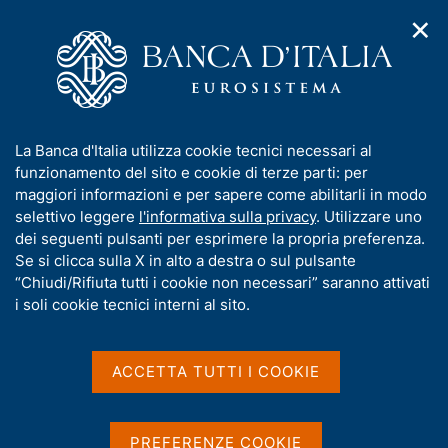
✕
H
A
o
C
p
m
e
r
e
r
i
p
c
Home
/
Pubblicazioni
/
Bollettino Economico
/
m
a
a
Bollettino Economico n. 1 - 2026
e
g
n
I
La Banca d'Italia utilizza cookie tecnici necessari al
n
e
e
n
funzionamento del sito e cookie di terze parti: per
u
l
d
f
maggiori informazioni e per sapere come abilitarli in modo
BOLLETTINO ECONOMICO
i
s
o
Bollettino Economico n. 1 -
selettivo leggere
l'informativa sulla privacy
. Utilizzare uno
n
i
r
dei seguenti pulsanti per esprimere la propria preferenza.
a
t
2026
m
Se si clicca sulla X in alto a destra o sul pulsante
v
o
i
a
“Chiudi/Rifiuta tutti i cookie non necessari” saranno attivati
g
t
i soli cookie tecnici interni al sito.
Gennaio 2026
a
i
z
v
i
a
o
ACCETTA TUTTI I COOKIE
n
s
Condividi
S
e
u
t
i
a
PREFERENZE COOKIE