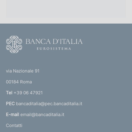
F
o
o
(
t
t
e
via Nazionale 91
o
r
00184 Roma
r
n
Tel
+39 06 47921
a
PEC
bancaditalia@pec.bancaditalia.it
a
l
E-mail
email@bancaditalia.it
l
Contatti
'