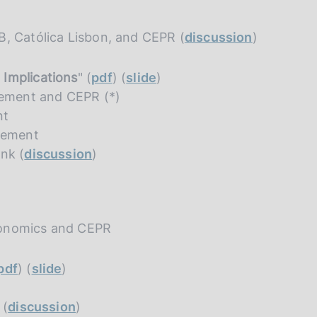
B, Católica Lisbon, and CEPR (
discussion
)
Implications
" (
pdf
) (
slide
)
ement and CEPR (*)
nt
gement
nk (
discussion
)
conomics and CEPR
pdf
) (
slide
)
 (
discussion
)