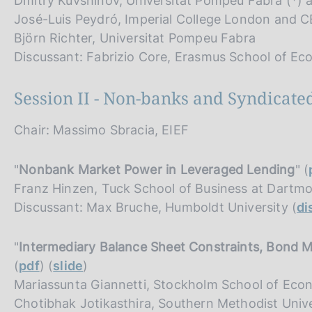
Dmitry Kuvshinov, Universitat Pompeu Fabra (*)
José-Luis Peydró, Imperial College London and 
Björn Richter, Universitat Pompeu Fabra
Discussant: Fabrizio Core, Erasmus School of E
Session II - Non-banks and Syndicate
Chair: Massimo Sbracia, EIEF
"
Nonbank Market Power in Leveraged Lending
" (
Franz Hinzen, Tuck School of Business at Dartmo
Discussant: Max Bruche, Humboldt University (
di
"
Intermediary Balance Sheet Constraints, Bond M
(
pdf
) (
slide
)
Mariassunta Giannetti, Stockholm School of Eco
Chotibhak Jotikasthira, Southern Methodist Unive