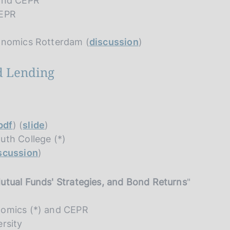
 and CEPR
CEPR
conomics Rotterdam (
discussion
)
d Lending
pdf
) (
slide
)
uth College (*)
scussion
)
utual Funds' Strategies, and Bond Returns
"
nomics (*) and CEPR
rsity