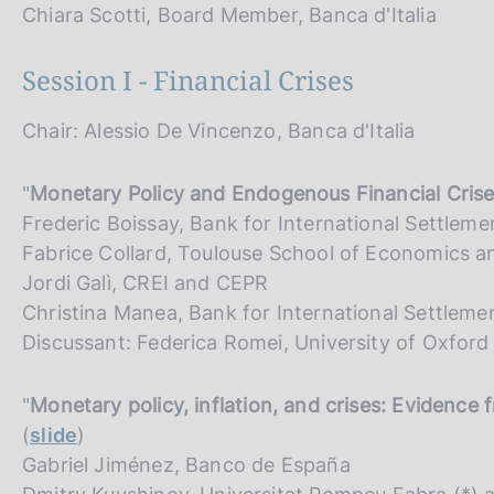
s
Chiara Scotti, Board Member, Banca d'Italia
h
v
Session I - Financial Crises
e
r
Chair: Alessio De Vincenzo, Banca d'Italia
s
i
"
Monetary Policy and Endogenous Financial Cris
o
Frederic Boissay, Bank for International Settleme
n
Fabrice Collard, Toulouse School of Economics 
Jordi Galì, CREI and CEPR
Christina Manea, Bank for International Settlemen
Discussant: Federica Romei, University of Oxfor
"
Monetary policy, inflation, and crises: Evidence 
(
slide
)
Gabriel Jiménez, Banco de España