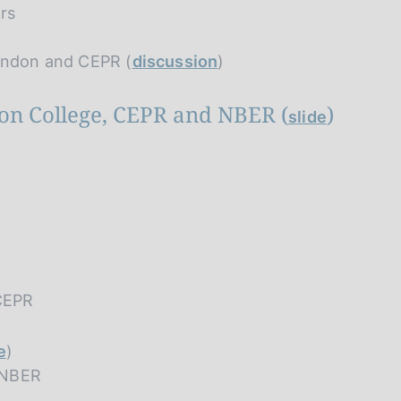
rs
London and CEPR (
discussion
)
ton College, CEPR and NBER (
)
slide
 CEPR
e
)
 NBER