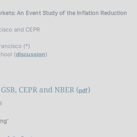
arkets: An Event Study of the Inflation Reduction
ncisco and CEPR
ancisco (*)
hool (
discussion
)
d GSB, CEPR and NBER (
)
pdf
R
ing
"