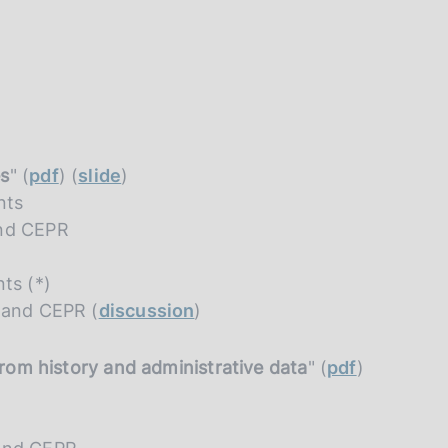
es
" (
pdf
) (
slide
)
nts
and CEPR
ts (*)
d and CEPR (
discussion
)
from history and administrative data
" (
pdf
)