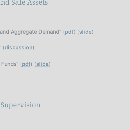
and Safe Assets
k, and Aggregate Demand
" (
pdf
) (
slide
)
 (
discussion
)
t Funds
" (
pdf
) (
slide
)
 Supervision