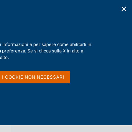
✕
cazioni
Statistiche
Media
|
IT
C
e
r
c
i - BAFFI e CEPR
a
i informazioni e per sapere come abilitarli in
n
preferenza. Se si clicca sulla X in alto a
e
l
sito.
Vai al livello superiore 
s
ALTRI ATTI DI CONVEGNI
i
t
I I COOKIE NON NECESSARI
o