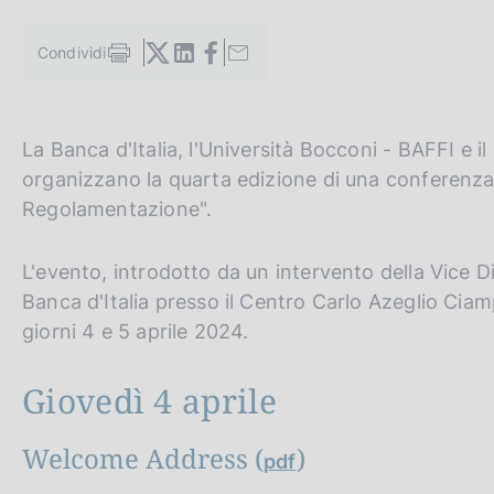
c
o
Condividi
o
S
t
k
a
i
m
e
G
C
La Banca d'Italia, l'Università Bocconi - BAFFI e
p
:
a
o
e
organizzano la quarta edizione di una conferenza b
l
t
r
Regolamentazione".
a
o
c
p
a
t
a
L'evento, introdotto da un intervento della Vice Di
g
h
n
Banca d'Italia presso il Centro Carlo Azeglio Ciam
i
n
e
e
giorni 4 e 5 aprile 2024.
a
e
l
n
s
Giovedì 4 aprile
g
i
l
t
Welcome Address (
)
pdf
i
o