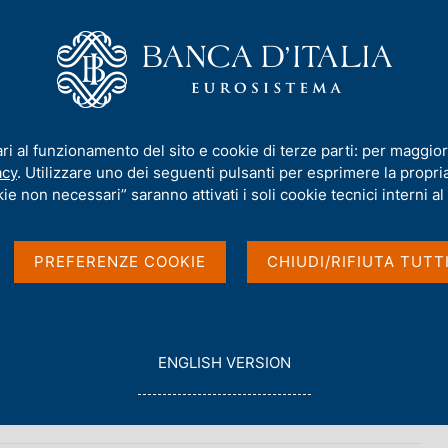
iamo
Compiti
Servizi al cittadino
Pubbli
ilità Finanziaria e Regolamentazione - Banca d'Italia, Università Boccon
ari al funzionamento del sito e cookie di terze parti: per maggior
acy
. Utilizzare uno dei seguenti pulsanti per esprimere la propria 
ie non necessari” saranno attivati i soli cookie tecnici interni al 
à Finanziaria e
PREFERENZE COOKIE
CHIUDI/RIFIUTA TUTT
nca d'Italia,
BAFFI e CEPR
G
ENGLISH VERSION
O
T
O