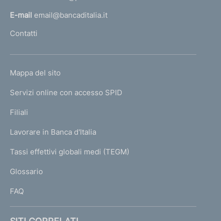
l
E-mail
email@bancaditalia.it
l
Contatti
'
h
o
L
Mappa del sito
m
I
e
Servizi online con accesso SPID
N
p
K
Filiali
a
U
g
Lavorare in Banca d'Italia
T
e
I
Tassi effettivi globali medi (TEGM)
)
L
Glossario
I
FAQ