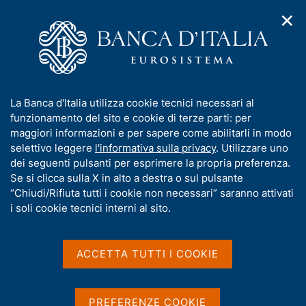
✕
H
A
o
C
p
m
e
r
e
r
i
p
c
Home
/
Media
/
Notizie
m
a
a
e
g
n
I
La Banca d'Italia utilizza cookie tecnici necessari al
n
e
e
Notizie
n
funzionamento del sito e cookie di terze parti: per
u
l
d
f
maggiori informazioni e per sapere come abilitarli in modo
i
s
o
selettivo leggere
l'informativa sulla privacy
. Utilizzare uno
n
i
r
dei seguenti pulsanti per esprimere la propria preferenza.
a
t
m
Se si clicca sulla X in alto a destra o sul pulsante
v
o
i
a
“Chiudi/Rifiuta tutti i cookie non necessari” saranno attivati
g
t
i soli cookie tecnici interni al sito.
a
i
z
v
i
a
o
ACCETTA TUTTI I COOKIE
n
s
e
u
i
PREFERENZE COOKIE