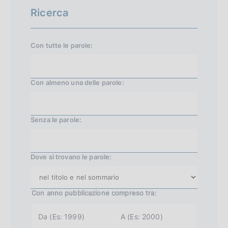
c
Ricerca
e
s
Con tutte le parole:
s
i
Con almeno una delle parole:
v
a
2
Senza le parole:
2
6
Dove si trovano le parole:
Con anno pubblicazione
compreso tra:
a
a
n
n
n
n