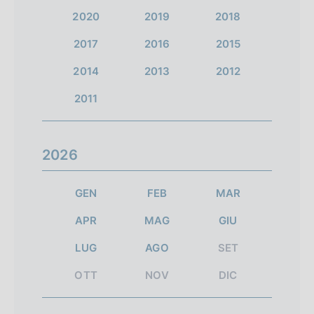
l
l
e
1
2020
2019
2018
a
a
i
2017
2016
2015
s
s
r
c
c
2014
2013
2012
i
h
h
2011
e
e
s
r
r
u
2026
m
m
l
a
a
GEN
FEB
MAR
t
t
t
APR
MAG
GIU
a
a
a
LUG
AGO
SET
3
s
t
u
OTT
NOV
DIC
i
c