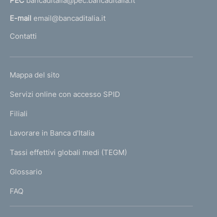
PEC
bancaditalia@pec.bancaditalia.it
a
l
E-mail
email@bancaditalia.it
l
Contatti
'
h
o
L
Mappa del sito
m
I
e
Servizi online con accesso SPID
N
p
K
Filiali
a
U
g
Lavorare in Banca d'Italia
T
e
I
Tassi effettivi globali medi (TEGM)
)
L
Glossario
I
FAQ