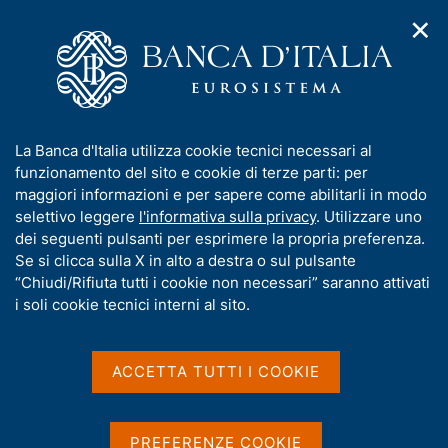
✕
H
A
o
C
p
m
e
r
e
r
i
p
c
Home
/
Media
/
Notizie
/
m
a
a
Relazione annuale sul 2021. Considerazioni finali del
e
g
n
Governatore
I
La Banca d'Italia utilizza cookie tecnici necessari al
n
e
e
n
funzionamento del sito e cookie di terze parti: per
u
l
d
f
maggiori informazioni e per sapere come abilitarli in modo
i
s
31 MAGGIO 2022
o
selettivo leggere
l'informativa sulla privacy
. Utilizzare uno
n
i
r
Relazione annuale sul 2021.
dei seguenti pulsanti per esprimere la propria preferenza.
a
t
m
Se si clicca sulla X in alto a destra o sul pulsante
v
o
Considerazioni finali del
i
a
“Chiudi/Rifiuta tutti i cookie non necessari” saranno attivati
g
t
i soli cookie tecnici interni al sito.
Governatore
a
i
z
v
i
a
o
ACCETTA TUTTI I COOKIE
n
s
Condividi
S
e
u
t
i
a
PREFERENZE COOKIE