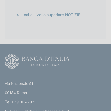
Vai al livello superiore 
NOTIZIE
F
o
o
(
t
t
e
via Nazionale 91
o
r
00184 Roma
r
n
Tel
+39 06 47921
a