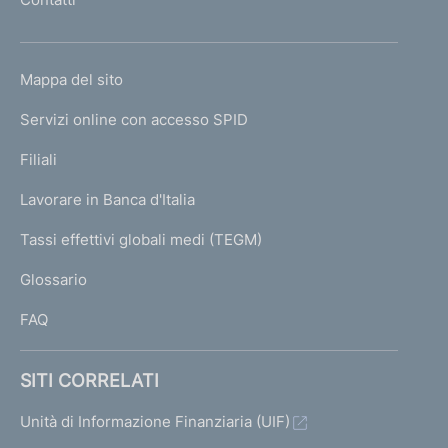
'
h
o
L
Mappa del sito
m
I
e
Servizi online con accesso SPID
N
p
K
Filiali
a
U
g
Lavorare in Banca d'Italia
T
e
I
Tassi effettivi globali medi (TEGM)
)
L
Glossario
I
FAQ
SITI CORRELATI
Unità di Informazione Finanziaria (UIF)