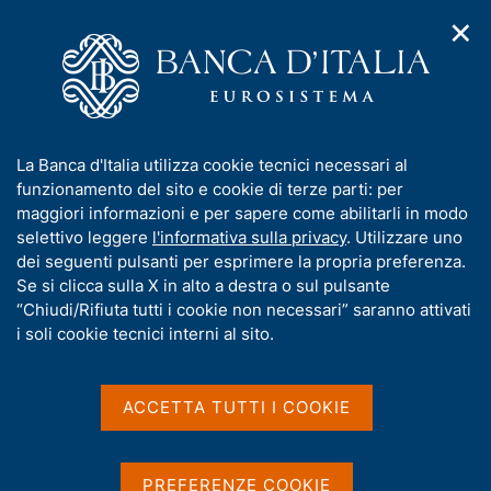
✕
H
A
o
C
p
m
e
r
e
r
i
p
c
Home
/
Media
/
Notizie
/
m
a
a
Pubblicazione nuovi "Temi di discussione" - 13 marzo 2025
e
g
n
I
La Banca d'Italia utilizza cookie tecnici necessari al
n
e
e
n
funzionamento del sito e cookie di terze parti: per
u
l
d
f
maggiori informazioni e per sapere come abilitarli in modo
13 MARZO 2025
i
s
o
selettivo leggere
l'informativa sulla privacy
. Utilizzare uno
Pubblicazione nuovi "Temi
n
i
r
dei seguenti pulsanti per esprimere la propria preferenza.
a
t
di discussione" - 13 marzo
m
Se si clicca sulla X in alto a destra o sul pulsante
v
o
i
a
“Chiudi/Rifiuta tutti i cookie non necessari” saranno attivati
2025
g
t
i soli cookie tecnici interni al sito.
a
i
z
v
i
a
o
ACCETTA TUTTI I COOKIE
Condividi
S
n
s
t
e
u
a
i
m
PREFERENZE COOKIE