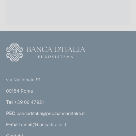
F
o
o
(
t
t
e
via Nazionale 91
o
r
00184 Roma
r
n
Tel
+39 06 47921
a
PEC
bancaditalia@pec.bancaditalia.it
a
l
E-mail
email@bancaditalia.it
l
Contatti