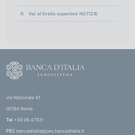
Vai al livello superiore 
NOTIZIE
F
o
o
(
t
t
e
via Nazionale 91
o
r
00184 Roma
r
n
Tel
+39 06 47921
a
PEC
bancaditalia@pec.bancaditalia.it
a