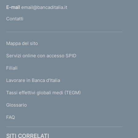
l
E-mail
email@bancaditalia.it
l
Contatti
'
h
o
L
Mappa del sito
m
I
e
Servizi online con accesso SPID
N
p
K
Filiali
a
U
g
Lavorare in Banca d'Italia
T
e
I
Tassi effettivi globali medi (TEGM)
)
L
Glossario
I
FAQ
SITI CORRELATI