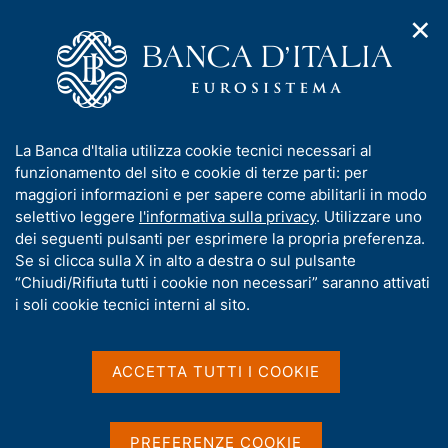
✕
H
A
o
C
p
m
e
r
e
r
i
p
c
Home
/
Media
/
Notizie
/
m
a
a
Finale competizione di politica monetaria Generation €uro
e
g
n
Students' Award per le scuole superiori
I
La Banca d'Italia utilizza cookie tecnici necessari al
n
e
e
n
funzionamento del sito e cookie di terze parti: per
u
l
d
f
maggiori informazioni e per sapere come abilitarli in modo
i
s
14 MAGGIO 2024
o
selettivo leggere
l'informativa sulla privacy
. Utilizzare uno
n
i
r
Finale competizione di
dei seguenti pulsanti per esprimere la propria preferenza.
a
t
m
Se si clicca sulla X in alto a destra o sul pulsante
v
o
politica monetaria
i
a
“Chiudi/Rifiuta tutti i cookie non necessari” saranno attivati
g
t
i soli cookie tecnici interni al sito.
Generation €uro Students'
a
i
z
Award per le scuole
v
i
a
o
ACCETTA TUTTI I COOKIE
superiori
n
s
e
u
i
PREFERENZE COOKIE