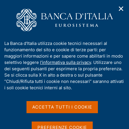
✕
H
A
o
C
p
m
e
r
e
r
i
p
c
Home
/
Media
/
Interviste
m
a
a
e
g
n
I
La Banca d'Italia utilizza cookie tecnici necessari al
n
e
e
Interviste
n
funzionamento del sito e cookie di terze parti: per
u
l
d
f
maggiori informazioni e per sapere come abilitarli in modo
i
s
o
selettivo leggere
l'informativa sulla privacy
. Utilizzare uno
n
i
r
dei seguenti pulsanti per esprimere la propria preferenza.
a
t
Interviste rilasciate dal Governatore della Banca
m
Se si clicca sulla X in alto a destra o sul pulsante
v
o
d'Italia e dagli altri membri del Direttorio.
i
a
“Chiudi/Rifiuta tutti i cookie non necessari” saranno attivati
g
t
i soli cookie tecnici interni al sito.
a
i
Puoi consultare anche:
z
v
i
a
o
ACCETTA TUTTI I COOKIE
Interventi del Governatore
n
s
e
Interventi degli altri membri del Direttorio
u
Interventi di altri Dirigenti
i
PREFERENZE COOKIE