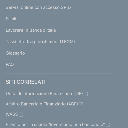
I
e
Servizi online con accesso SPID
N
p
K
Filiali
a
U
g
Lavorare in Banca d'Italia
T
e
I
Tassi effettivi globali medi (TEGM)
)
L
Glossario
I
FAQ
SITI CORRELATI
Unità di Informazione Finanziaria (UIF)
Arbitro Bancario e Finanziario (ABF)
IVASS
Premio per la scuola "Inventiamo una banconota"