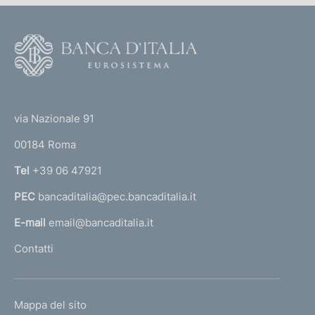
.
0
2
0
0
2
F
0
)
1
o
)
o
(
t
t
e
via Nazionale 91
o
r
00184 Roma
r
n
Tel
+39 06 47921
a
PEC
bancaditalia@pec.bancaditalia.it
a
l
E-mail
email@bancaditalia.it
l
Contatti
'
h
o
L
Mappa del sito
m