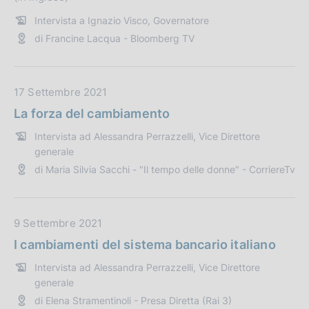
z
P
i
u
Intervista a Ignazio Visco, Governatore
o
b
di Francine Lacqua - Bloomberg TV
n
b
e
l
:
i
D
17 Settembre 2021
c
a
La forza del cambiamento
a
t
z
Intervista ad Alessandra Perrazzelli, Vice Direttore
a
i
generale
P
o
di Maria Silvia Sacchi - "Il tempo delle donne" - CorriereTv
u
n
b
e
b
:
D
9 Settembre 2021
l
a
i
I cambiamenti del sistema bancario italiano
t
c
Intervista ad Alessandra Perrazzelli, Vice Direttore
a
a
generale
P
z
di Elena Stramentinoli - Presa Diretta (Rai 3)
u
i