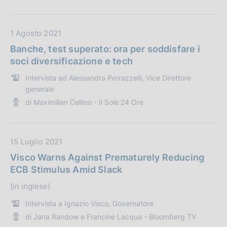
b
o
b
n
D
1 Agosto 2021
l
e
a
i
:
Banche, test superato: ora per soddisfare i
t
c
soci diversificazione e tech
a
a
Intervista ad Alessandra Perrazzelli, Vice Direttore
P
z
generale
u
i
di Maximilian Cellino - Il Sole 24 Ore
b
o
b
n
l
e
D
15 Luglio 2021
i
:
a
c
Visco Warns Against Prematurely Reducing
t
a
ECB Stimulus Amid Slack
a
z
(in inglese)
P
i
u
o
Intervista a Ignazio Visco, Governatore
b
n
di Jana Randow e Francine Lacqua - Bloomberg TV
b