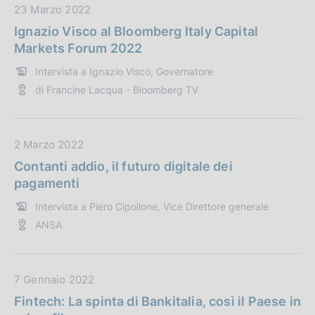
b
D
23 Marzo 2022
l
a
Ignazio Visco al Bloomberg Italy Capital
i
t
Markets Forum 2022
c
a
Intervista a Ignazio Visco, Governatore
a
P
di Francine Lacqua - Bloomberg TV
z
u
i
b
o
b
n
l
D
2 Marzo 2022
e
i
a
Contanti addio, il futuro digitale dei
:
c
t
pagamenti
a
a
Intervista a Piero Cipollone, Vice Direttore generale
z
P
ANSA
i
u
o
b
n
b
e
l
D
7 Gennaio 2022
:
i
a
Fintech: La spinta di Bankitalia, così il Paese in
c
t