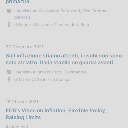
prima fila
a
a
Intervista ad Alessandra Perrazzelli, Vice Direttore
z
P
generale
i
u
di Fabrizio Massaro - Corriere della Sera
o
b
n
b
e
l
D
30 Dicembre 2021
:
i
a
c
Sull'inflazione stiamo attenti, i rischi non sono
t
a
solo al rialzo. Italia stabile se guarda avanti
a
z
Intervista a Ignazio Visco, Governatore
P
i
di Marco Zatterin - La Stampa
u
o
b
n
b
e
l
D
18 Ottobre 2021
:
i
a
ECB's Visco on Inflation, Flexible Policy,
c
t
Raising Limits
a
a
(in inglese)