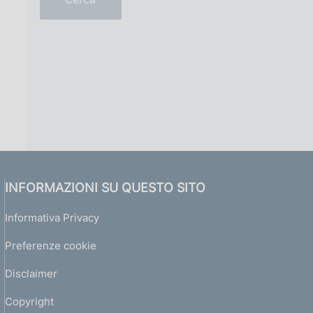
i
n
z
e
i
(
o
e
(
s
e
.
s
2
.
0
2
0
0
2
0
)
1
)
INFORMAZIONI SU QUESTO SITO
Informativa Privacy
Preferenze cookie
Disclaimer
Copyright