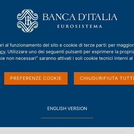
iamo
Compiti
Servizi al cittadino
Pubbli
ari al funzionamento del sito e cookie di terze parti: per maggior
acy
. Utilizzare uno dei seguenti pulsanti per esprimere la propria 
ie non necessari” saranno attivati i soli cookie tecnici interni al 
PREFERENZE COOKIE
CHIUDI/RIFIUTA TUTT
tato svolti nella giornata del 26
G
ENGLISH VERSION
O
T
O