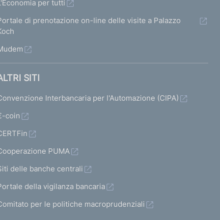
L'Economia per tutti
e
e
s
e
Portale di prenotazione on-line delle visite a Palazzo
r
r
a
r
Koch
m
m
b
m
Mudem
a
a
i
a
t
t
l
t
ALTRI SITI
a
a
i
a
Convenzione Interbancaria per l'Automazione (CIPA)
4
4
t
s
€-coin
4
5
a
u
CERTFin
t
c
Cooperazione PUMA
o
c
)
Siti delle banche centrali
e
V
s
Portale della vigilanza bancaria
a
s
Comitato per le politiche macroprudenziali
i
i