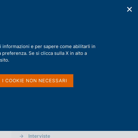
✕
cazioni
Statistiche
Media
|
IT
C
e
r
c
a
i informazioni e per sapere come abilitarli in
n
preferenza. Se si clicca sulla X in alto a
e
l
sito.
Vai al livello superiore 
MEDIA
s
i
t
Notizie
I I COOKIE NON NECESSARI
o
Comunicati Stampa
Approfondimenti
Comunicati stampa BCE
Interviste