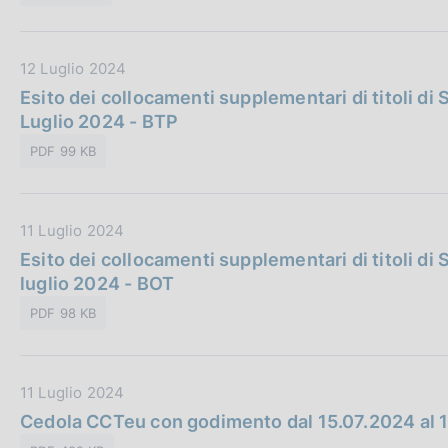
P
a
u
z
b
i
D
12 Luglio 2024
b
o
a
Esito dei collocamenti supplementari di titoli di S
l
n
t
Luglio 2024 - BTP
i
e
a
c
:
PDF 99 KB
P
a
u
z
b
i
D
11 Luglio 2024
b
o
a
Esito dei collocamenti supplementari di titoli di S
l
n
t
luglio 2024 - BOT
i
e
a
c
:
PDF 98 KB
P
a
u
z
b
i
D
11 Luglio 2024
b
o
a
Cedola CCTeu con godimento dal 15.07.2024 al 
l
n
t
i