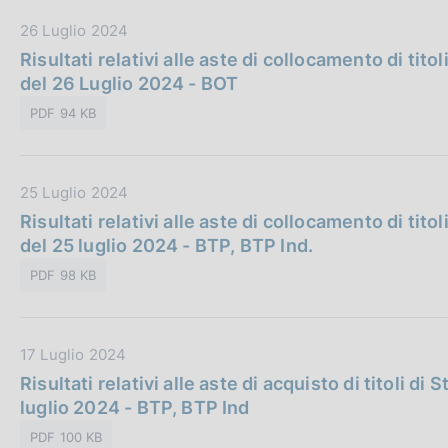
c
b
D
26 Luglio 2024
o
b
a
o
Risultati relativi alle aste di collocamento di titol
l
k
t
del 26 Luglio 2024 - BOT
i
i
a
c
PDF 94 KB
e
P
a
:
u
z
b
i
D
25 Luglio 2024
b
o
a
Risultati relativi alle aste di collocamento di titol
l
n
t
del 25 luglio 2024 - BTP, BTP Ind.
i
e
a
c
:
PDF 98 KB
P
a
u
z
b
i
D
17 Luglio 2024
b
o
a
Risultati relativi alle aste di acquisto di titoli di
l
n
t
luglio 2024 - BTP, BTP Ind
i
e
a
c
:
PDF 100 KB