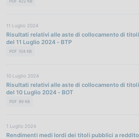
e
PDF 422 KB
a
c
:
P
a
u
z
D
11 Luglio 2024
b
i
a
Risultati relativi alle aste di collocamento di titol
b
o
t
del 11 Luglio 2024 - BTP
l
n
a
i
e
PDF 104 KB
P
c
:
u
a
b
z
D
10 Luglio 2024
b
i
a
Risultati relativi alle aste di collocamento di titol
l
o
t
del 10 Luglio 2024 - BOT
i
n
a
c
e
PDF 99 KB
P
a
:
u
z
b
i
D
1 Luglio 2024
b
o
a
Rendimenti medi lordi dei titoli pubblici a reddit
l
n