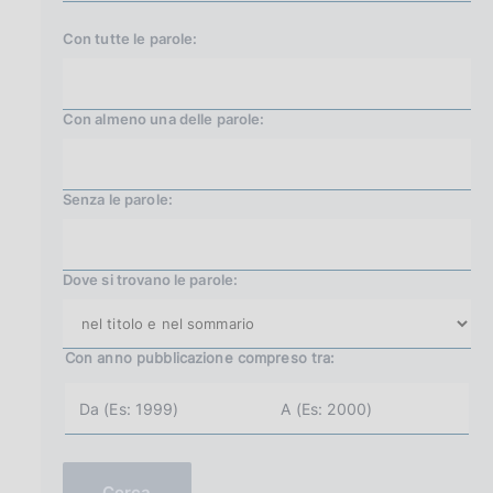
Con tutte le parole:
Con almeno una delle parole:
Senza le parole:
Dove si trovano le parole:
Con anno pubblicazione
compreso tra:
a
a
n
n
n
n
o
o
i
f
n
i
Cerca