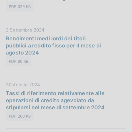
t
a
PDF 329 KB
a
z
P
i
u
o
D
2 Settembre 2024
b
n
a
Rendimenti medi lordi dei titoli
b
e
t
pubblici a reddito fisso per il mese di
l
:
a
agosto 2024
i
P
c
PDF 80 KB
u
a
b
z
b
i
D
30 Agosto 2024
l
o
a
Tassi di riferimento relativamente alle
i
n
t
operazioni di credito agevolato da
c
e
a
stipularsi nel mese di settembre 2024
a
:
P
z
PDF 260 KB
u
i
b
o