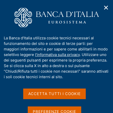
✕
H
A
o
C
p
m
e
r
e
r
i
p
c
Home
/
Media
/
Comunicati Stampa
m
a
a
e
g
n
I
La Banca d'Italia utilizza cookie tecnici necessari al
n
e
e
Comunicati Stampa
n
funzionamento del sito e cookie di terze parti: per
u
l
d
f
maggiori informazioni e per sapere come abilitarli in modo
i
s
o
selettivo leggere
l'informativa sulla privacy
. Utilizzare uno
n
i
r
dei seguenti pulsanti per esprimere la propria preferenza.
a
t
m
Se si clicca sulla X in alto a destra o sul pulsante
v
o
D
12 Settembre 2024
i
a
“Chiudi/Rifiuta tutti i cookie non necessari” saranno attivati
g
a
t
i soli cookie tecnici interni al sito.
Cedola CCTeu con godimento dal
a
t
i
15.09.2024 al 15.03.2025
z
v
a
i
PDF 248 KB
a
o
ACCETTA TUTTI I COOKIE
P
n
s
u
e
u
b
i
D
12 Settembre 2024
PREFERENZE COOKIE
b