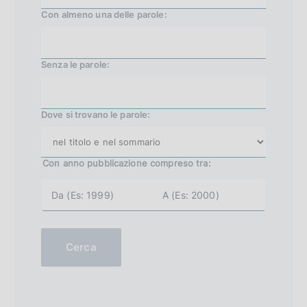
Con almeno una delle parole:
v
a
3
Senza le parole:
5
7
Dove si trovano le parole:
Con anno pubblicazione
compreso tra:
a
a
n
n
n
n
o
o
i
f
n
i
Cerca
i
n
z
e
i
(
o
e
(
s
e
.