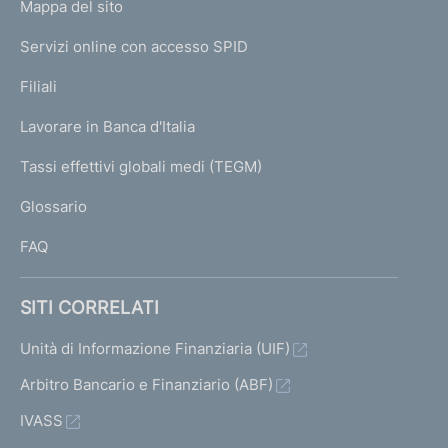
L
Mappa del sito
m
I
e
Servizi online con accesso SPID
N
p
K
Filiali
a
U
g
Lavorare in Banca d'Italia
T
e
I
Tassi effettivi globali medi (TEGM)
)
L
Glossario
I
FAQ
SITI CORRELATI
Unità di Informazione Finanziaria (UIF)
Arbitro Bancario e Finanziario (ABF)
IVASS