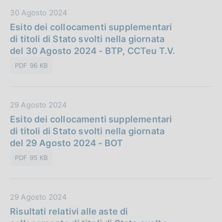
b
n
D
30 Agosto 2024
l
e
a
Esito dei collocamenti supplementari
i
:
t
di titoli di Stato svolti nella giornata
c
a
del 30 Agosto 2024 - BTP, CCTeu T.V.
a
P
z
PDF 96 KB
u
i
b
o
b
n
D
29 Agosto 2024
l
e
a
Esito dei collocamenti supplementari
i
:
t
di titoli di Stato svolti nella giornata
c
a
del 29 Agosto 2024 - BOT
a
P
z
PDF 95 KB
u
i
b
o
b
n
D
29 Agosto 2024
l
e
a
Risultati relativi alle aste di
i
:
t