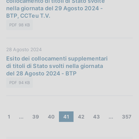
collocamento di titoli di Stato svolte
c
a
nella giornata del 29 Agosto 2024 -
a
P
BTP, CCTeu T.V.
z
u
i
PDF 98 KB
b
o
b
n
l
e
D
28 Agosto 2024
i
:
a
Esito dei collocamenti supplementari
c
t
di titoli di Stato svolti nella giornata
a
a
del 28 Agosto 2024 - BTP
z
P
i
PDF 94 KB
u
o
b
n
b
e
l
:
C
i
(
V
V
(
V
V
(
1
...
39
40
41
42
43
...
357
c
c
a
a
c
a
a
c
o
a
o
i
i
o
i
i
o
z