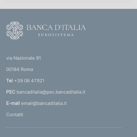
s
2
.
0
2
0
0
2
F
0
)
1
o
)
o
(
t
t
e
via Nazionale 91
o
r
00184 Roma
r
n
Tel
+39 06 47921
a
PEC
bancaditalia@pec.bancaditalia.it
a
l
E-mail
email@bancaditalia.it
l
Contatti
'
h
o