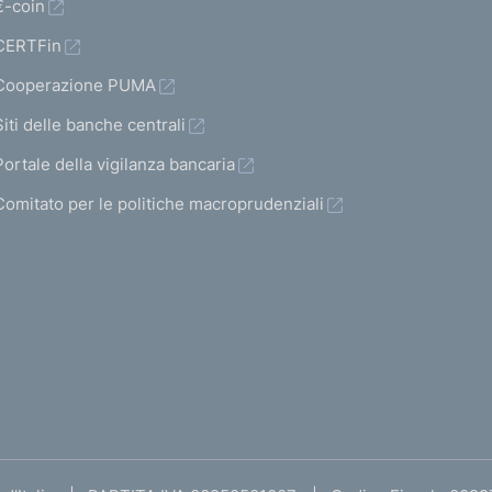
€-coin
CERTFin
Cooperazione PUMA
Siti delle banche centrali
Portale della vigilanza bancaria
Comitato per le politiche macroprudenziali