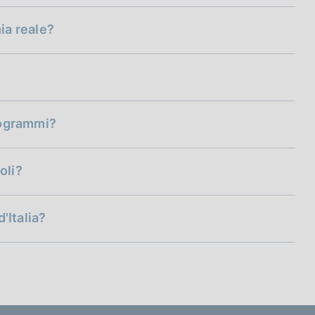
ia reale?
Gli
nvenzionale della BCE sui mercati finanziari
programmi?
Relazione annuale
oli?
d'Italia?