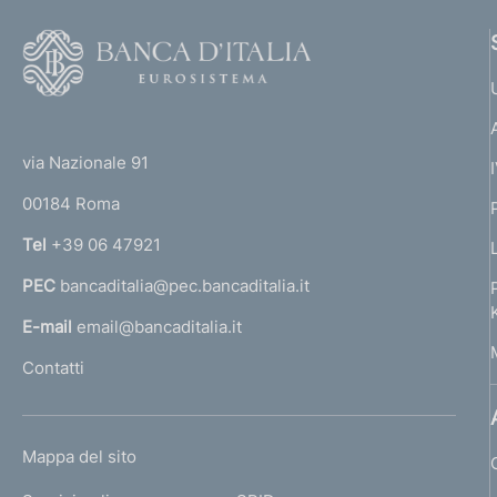
F
o
o
(
t
t
e
via Nazionale 91
o
r
00184 Roma
r
n
Tel
+39 06 47921
a
PEC
bancaditalia@pec.bancaditalia.it
a
l
E-mail
email@bancaditalia.it
l
Contatti
'
h
o
L
Mappa del sito
m
I
e