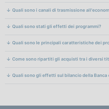
c
o
Quali sono i canali di trasmissione all'econom
o
k
i
Quali sono stati gli effetti dei programmi?
e
effetti degli annunci di politica monetaria non co
:
Quali sono le principali caratteristiche dei 
Come sono ripartiti gli acquisti tra i diversi tit
Quali sono gli effetti sul bilancio della Banca 