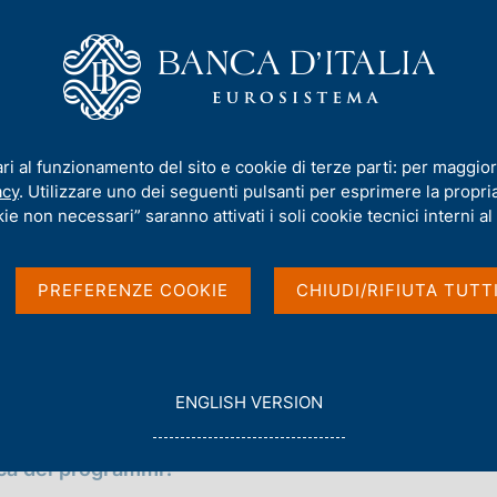
iamo
Compiti
Servizi al cittadino
Pubbli
li pubblici e privati dell'Eurosistema
ari al funzionamento del sito e cookie di terze parti: per maggior
o di titoli pubblici e
acy
. Utilizzare uno dei seguenti pulsanti per esprimere la propria 
ie non necessari” saranno attivati i soli cookie tecnici interni al 
ma
PREFERENZE COOKIE
CHIUDI/RIFIUTA TUTT
G
ENGLISH VERSION
O
T
ica dei programmi?
O