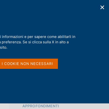
✕
cazioni
Statistiche
Media
|
IT
C
e
r
c
a
i informazioni e per sapere come abilitarli in
n
preferenza. Se si clicca sulla X in alto a
e
Condividi
l
sito.
s
i
S
t
I I COOKIE NON NECESSARI
t
o
a
m
p
a
l
a
p
Vai al livello superiore 
a
APPROFONDIMENTI