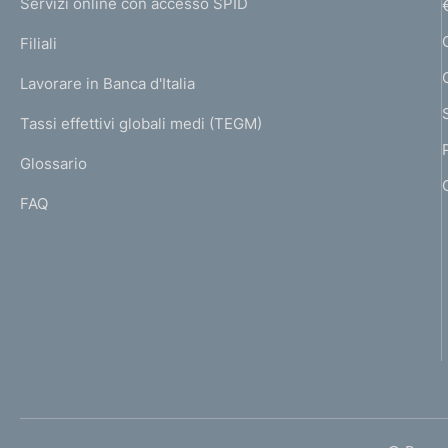
Servizi online con accesso SPID
N
p
K
Filiali
a
U
g
Lavorare in Banca d'Italia
T
e
I
Tassi effettivi globali medi (TEGM)
)
L
Glossario
I
FAQ
1