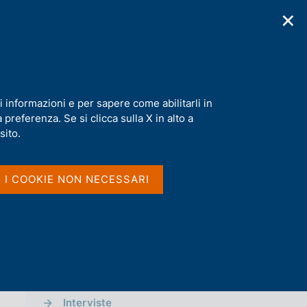
✕
cazioni
Statistiche
Media
|
IT
C
e
r
c
a
i informazioni e per sapere come abilitarli in
n
preferenza. Se si clicca sulla X in alto a
e
l
sito.
Vai al livello superiore 
MEDIA
s
i
t
Notizie
I I COOKIE NON NECESSARI
o
Comunicati Stampa
Approfondimenti
Comunicati stampa BCE
Interviste