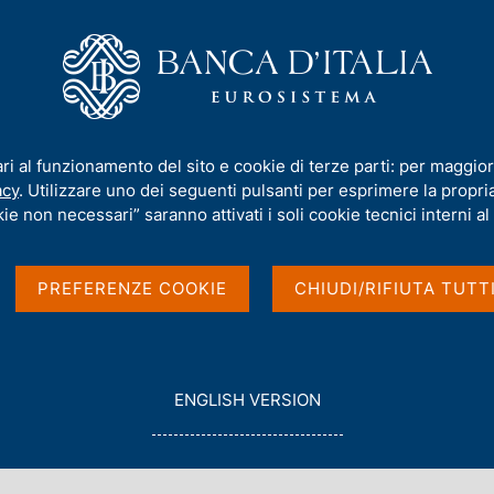
iamo
Compiti
Servizi al cittadino
Pubbli
ari al funzionamento del sito e cookie di terze parti: per maggior
acy
. Utilizzare uno dei seguenti pulsanti per esprimere la propria 
ie non necessari” saranno attivati i soli cookie tecnici interni al 
iche della Banca d'Italia, dei convegni e seminari
PREFERENZE COOKIE
CHIUDI/RIFIUTA TUTT
 internazionali degli esponenti della Banca.
Visualizza
G
ENGLISH VERSION
O
T
O