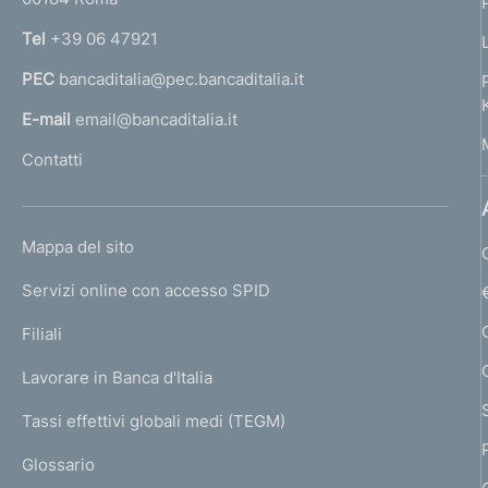
r
n
Tel
+39 06 47921
a
PEC
bancaditalia@pec.bancaditalia.it
a
l
E-mail
email@bancaditalia.it
l
Contatti
'
h
o
L
Mappa del sito
m
I
e
Servizi online con accesso SPID
N
p
K
Filiali
a
U
g
Lavorare in Banca d'Italia
T
e
I
Tassi effettivi globali medi (TEGM)
)
L
Glossario
I