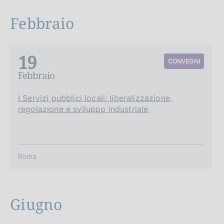
c
o
Febbraio
o
k
i
19
e
CONVEGNI
:
Febbraio
I Servizi pubblici locali: liberalizzazione,
regolazione e sviluppo industriale
Roma
Giugno