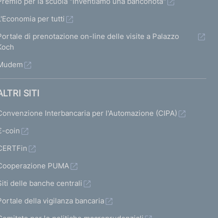
Premio per la scuola "Inventiamo una banconota"
L'Economia per tutti
Portale di prenotazione on-line delle visite a Palazzo
Koch
Mudem
ALTRI SITI
Convenzione Interbancaria per l'Automazione (CIPA)
€-coin
CERTFin
Cooperazione PUMA
Siti delle banche centrali
Portale della vigilanza bancaria