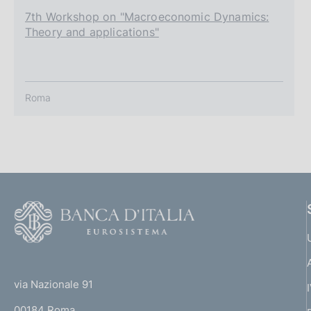
7th Workshop on "Macroeconomic Dynamics:
Theory and applications"
Roma
F
o
o
(
t
t
e
via Nazionale 91
o
r
00184 Roma