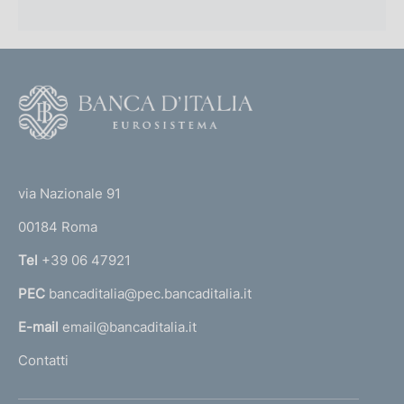
F
o
o
(
t
t
e
via Nazionale 91
o
r
00184 Roma
r
n
Tel
+39 06 47921
a
PEC
bancaditalia@pec.bancaditalia.it
a
l
E-mail
email@bancaditalia.it
l
Contatti
'
h