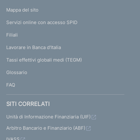
o
L
Mappa del sito
m
I
e
Servizi online con accesso SPID
N
p
K
Filiali
a
U
g
Lavorare in Banca d'Italia
T
e
I
Tassi effettivi globali medi (TEGM)
)
L
Glossario
I
FAQ
SITI CORRELATI
Unità di Informazione Finanziaria (UIF)
Arbitro Bancario e Finanziario (ABF)
IVASS