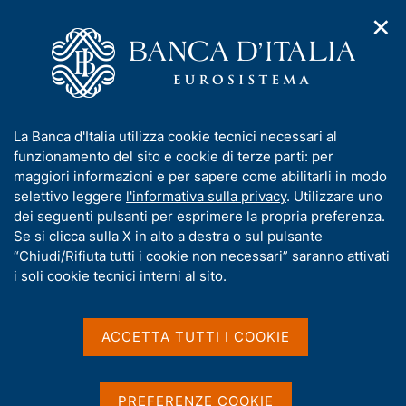
✕
H
A
o
C
p
m
e
r
e
r
i
p
c
Home
/
Media
/
Agenda
/
m
a
a
Payment and Settlement Systems in a Changing Environment:
e
g
n
The experience of a European National Central Bank
I
La Banca d'Italia utilizza cookie tecnici necessari al
n
e
e
n
funzionamento del sito e cookie di terze parti: per
u
l
d
f
maggiori informazioni e per sapere come abilitarli in modo
i
s
Payment and Settlement
o
selettivo leggere
l'informativa sulla privacy
. Utilizzare uno
n
i
r
dei seguenti pulsanti per esprimere la propria preferenza.
a
Systems in a Changing
t
m
Se si clicca sulla X in alto a destra o sul pulsante
v
o
Environment: The
i
a
“Chiudi/Rifiuta tutti i cookie non necessari” saranno attivati
g
t
i soli cookie tecnici interni al sito.
experience of a European
a
i
z
National Central Bank
v
i
a
o
ACCETTA TUTTI I COOKIE
n
s
e
u
22 OTTOBRE 2008 - 24 OTTOBRE 2008
BANCA D'ITALIA - ROMA
i
PREFERENZE COOKIE