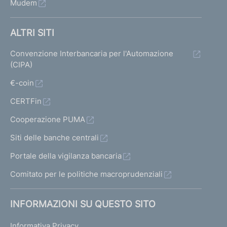
Mudem
i
t
e
ALTRI SITI
Convenzione Interbancaria per l'Automazione
P
(CIPA)
r
o
€-coin
c
CERTFin
e
d
Cooperazione PUMA
u
r
Siti delle banche centrali
a
Portale della vigilanza bancaria
s
a
Comitato per le politiche macroprudenziali
n
z
INFORMAZIONI SU QUESTO SITO
i
o
Informativa Privacy
n