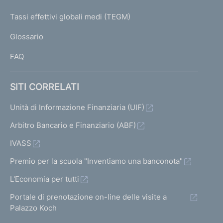
T
e
a
I
Tassi effettivi globali medi (TEGM)
l
)
L
i
Glossario
e
I
c
FAQ
o
l
l
SITI CORRELATI
e
t
Unità di Informazione Finanziaria (UIF)
t
Arbitro Bancario e Finanziario (ABF)
i
v
IVASS
e
g
Premio per la scuola "Inventiamo una banconota"
a
L'Economia per tutti
r
a
Portale di prenotazione on-line delle visite a
n
Palazzo Koch
t