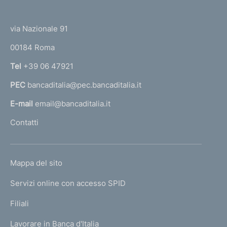
i
(
t
p
t
a
e
via Nazionale 91
t
o
r
r
00184 Roma
r
i
n
Tel
+39 06 47921
m
a
o
PEC
bancaditalia@pec.bancaditalia.it
a
n
i
l
E-mail
email@bancaditalia.it
a
l
Contatti
l
'
i
h
i
o
n
L
Mappa del sito
m
d
I
i
e
Servizi online con accesso SPID
N
v
p
i
K
Filiali
a
d
U
g
u
Lavorare in Banca d'Italia