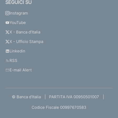
SEGUICI SU
Instagram
S
e
YouTube
g
X - Banca d’Italia
n
a
X - Ufficio Stampa
l
a
Linkedin
z
RSS
i
o
E-mail Alert
n
e
s
u
g
© Banca d'Italia
PARTITA IVA 00950501007
l
Codice Fiscale 00997670583
i
o