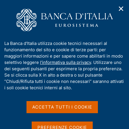
✕
H
A
o
C
p
m
e
r
e
r
i
p
c
Home
/
Compiti
/
m
a
a
Vigilanza sul sistema bancario e finanziario
/
Normativa
/
e
g
n
Archivio norme
/
I
La Banca d'Italia utilizza cookie tecnici necessari al
n
e
e
Indicazioni operative per l'esercizio di controlli contro il
n
funzionamento del sito e cookie di terze parti: per
u
l
finanziamento dei programmi di proliferazione di armi di
d
f
maggiori informazioni e per sapere come abilitarli in modo
i
s
distruzione di massa
o
selettivo leggere
l'informativa sulla privacy
. Utilizzare uno
n
i
r
dei seguenti pulsanti per esprimere la propria preferenza.
a
t
Indicazioni operative per
m
Se si clicca sulla X in alto a destra o sul pulsante
v
o
i
a
“Chiudi/Rifiuta tutti i cookie non necessari” saranno attivati
l'esercizio di controlli
g
t
i soli cookie tecnici interni al sito.
a
contro il finanziamento
i
z
v
dei programmi di
i
a
o
ACCETTA TUTTI I COOKIE
proliferazione di armi di
n
s
e
u
distruzione di massa
i
PREFERENZE COOKIE