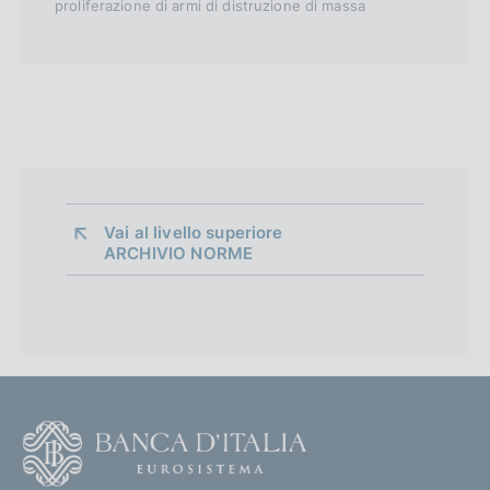
proliferazione di armi di distruzione di massa
Vai al livello superiore 
ARCHIVIO NORME
G
e
s
t
i
F
o
o
n
o