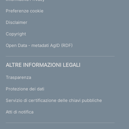
a
Preferenze cookie
t
o
Disclaimer
r
i
Copyright
a
a
Open Data - metadati AgID (RDF)
m
m
i
ALTRE INFORMAZIONI LEGALI
n
i
Trasparenza
s
t
Protezione dei dati
r
Servizio di certificazione delle chiavi pubbliche
a
t
Atti di notifica
i
v
a