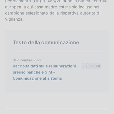
Regolamento (UE) n. 468/2014 della Banca centrale
europea la cui casa madre estera sia inclusa nel
campione selezionato dalla rispettiva autorità di
vigilanza.
Testo della comunicazione
01 dicembre 2022
Raccolta dati sulle remunerazioni
PDF 385 KB
presso banche e SIM -
Comunicazione al sistema
S