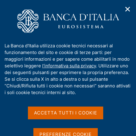
✕
H
A
o
C
p
m
e
r
e
r
i
p
c
Home
/
Compiti
/
m
a
a
Vigilanza sul sistema bancario e finanziario
/
Normativa
/
e
g
n
Archivio norme
/
I
La Banca d'Italia utilizza cookie tecnici necessari al
n
e
e
Sistemi di remunerazione - Raccolta di dati presso banche e
n
funzionamento del sito e cookie di terze parti: per
u
l
SIM
d
f
maggiori informazioni e per sapere come abilitarli in modo
i
s
o
selettivo leggere
l'informativa sulla privacy
. Utilizzare uno
n
i
Sistemi di remunerazione
r
dei seguenti pulsanti per esprimere la propria preferenza.
a
t
m
Se si clicca sulla X in alto a destra o sul pulsante
v
- Raccolta di dati presso
o
i
a
“Chiudi/Rifiuta tutti i cookie non necessari” saranno attivati
banche e SIM
g
t
i soli cookie tecnici interni al sito.
a
i
z
v
i
a
o
ACCETTA TUTTI I COOKIE
n
s
Condividi
S
e
u
t
i
a
PREFERENZE COOKIE