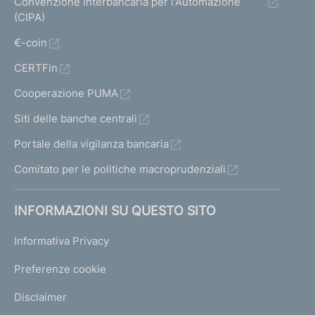
Convenzione Interbancaria per l'Automazione
e
(CIPA)
g
l
€-coin
i
CERTFin
a
l
Cooperazione PUMA
t
r
Siti delle banche centrali
i
Portale della vigilanza bancaria
i
n
Comitato per le politiche macroprudenziali
t
e
INFORMAZIONI SU QUESTO SITO
r
m
Informativa Privacy
e
d
Preferenze cookie
i
a
Disclaimer
r