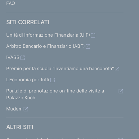
FAQ
l
e
c
SITI CORRELATI
r
i
Unità di Informazione Finanziaria (UIF)
s
Arbitro Bancario e Finanziario (ABF)
i
d
IVASS
e
l
Premio per la scuola "Inventiamo una banconota"
l
L'Economia per tutti
e
b
Portale di prenotazione on-line delle visite a
a
Palazzo Koch
n
Mudem
c
h
e
ALTRI SITI
e
d