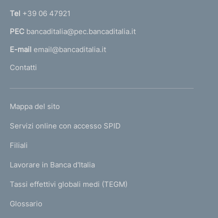
r
n
Tel
+39 06 47921
o
a
c
PEC
bancaditalia@pec.bancaditalia.it
a
e
d
l
E-mail
email@bancaditalia.it
u
l
Contatti
r
'
e
h
d
o
i
L
Mappa del sito
m
g
I
e
e
Servizi online con accesso SPID
N
s
p
t
K
Filiali
a
i
U
g
o
Lavorare in Banca d'Italia
T
e
n
I
Tassi effettivi globali medi (TEGM)
e
)
L
d
Glossario
e
I
l