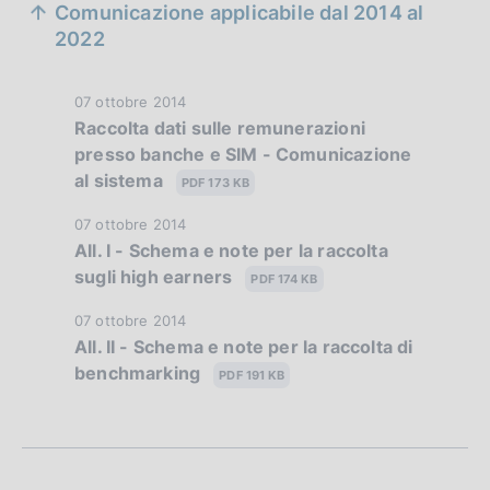
Comunicazione applicabile dal 2014 al
e
2022
z
D
07 ottobre 2014
i
Raccolta dati sulle remunerazioni
a
o
presso banche e SIM - Comunicazione
t
al sistema
a
n
PDF 173 KB
P
e
D
07 ottobre 2014
u
All. I - Schema e note per la raccolta
a
b
d
sugli high earners
t
PDF 174 KB
b
i
a
l
D
07 ottobre 2014
P
i
a
All. II - Schema e note per la raccolta di
a
u
c
benchmarking
t
PDF 191 KB
p
b
a
a
b
z
p
P
l
i
u
r
i
o
b
c