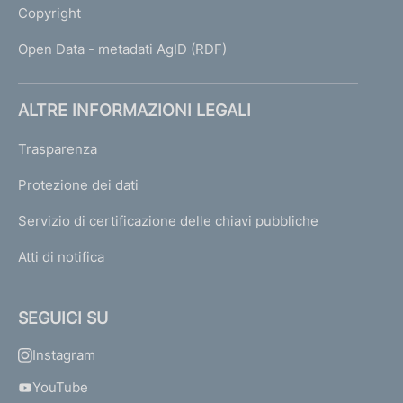
i
Copyright
s
o
Open Data - metadati AgID (RDF)
t
t
o
ALTRE INFORMAZIONI LEGALI
p
o
Trasparenza
s
t
Protezione dei dati
i
Servizio di certificazione delle chiavi pubbliche
a
v
Atti di notifica
i
g
i
SEGUICI SU
l
a
Instagram
n
z
YouTube
a