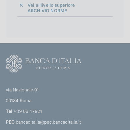
Vai al livello superiore 
ARCHIVIO NORME
O
r
g
a
n
F
i
o
d
o
e
(
t
l
t
l
e
via Nazionale 91
e
o
r
p
00184 Roma
r
r
n
Tel
+39 06 47921
o
a
c
PEC
bancaditalia@pec.bancaditalia.it
a
e