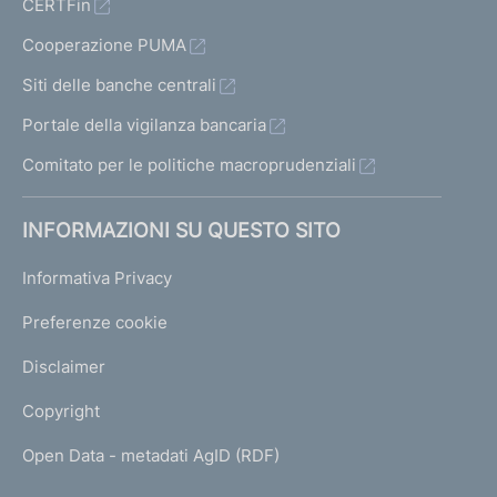
CERTFin
a
l
Cooperazione PUMA
t
r
Siti delle banche centrali
i
Portale della vigilanza bancaria
i
n
Comitato per le politiche macroprudenziali
t
e
INFORMAZIONI SU QUESTO SITO
r
m
Informativa Privacy
e
d
Preferenze cookie
i
a
Disclaimer
r
i
Copyright
s
o
Open Data - metadati AgID (RDF)
t