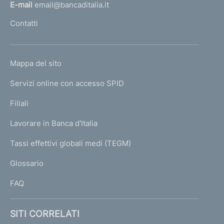
d
l
E-mail
email@bancaditalia.it
u
l
Contatti
r
'
e
h
d
o
i
L
Mappa del sito
m
g
I
e
e
Servizi online con accesso SPID
N
s
p
t
K
Filiali
a
i
U
g
o
Lavorare in Banca d'Italia
T
e
n
I
Tassi effettivi globali medi (TEGM)
e
)
L
d
Glossario
e
I
l
FAQ
l
e
c
SITI CORRELATI
r