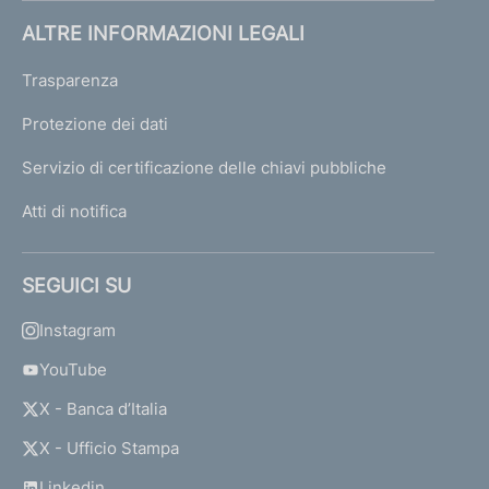
t
o
ALTRE INFORMAZIONI LEGALI
p
o
Trasparenza
s
t
Protezione dei dati
i
Servizio di certificazione delle chiavi pubbliche
a
v
Atti di notifica
i
g
i
SEGUICI SU
l
a
Instagram
n
z
YouTube
a
X - Banca d’Italia
X - Ufficio Stampa
S
i
Linkedin