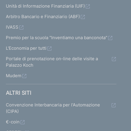
i
Unità di Informazione Finanziaria (UIF)
s
Arbitro Bancario e Finanziario (ABF)
i
d
IVASS
e
l
Premio per la scuola "Inventiamo una banconota"
l
L'Economia per tutti
e
b
Portale di prenotazione on-line delle visite a
a
Palazzo Koch
n
Mudem
c
h
e
ALTRI SITI
e
d
Convenzione Interbancaria per l'Automazione
e
(CIPA)
g
l
€-coin
i