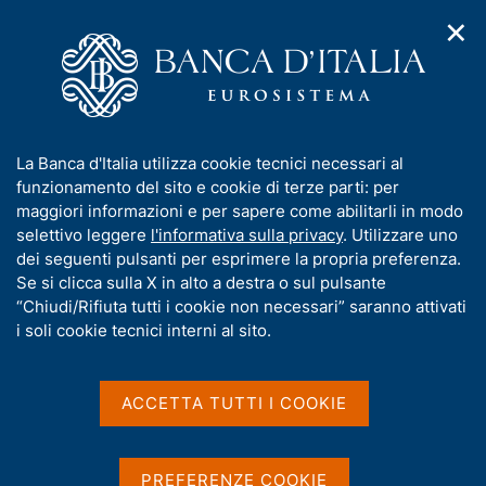
✕
H
A
o
C
p
m
e
r
e
r
i
p
c
Home
/
Compiti
/
m
a
a
Vigilanza sul sistema bancario e finanziario
/
Normativa
/
e
g
n
Archivio norme
/
I
La Banca d'Italia utilizza cookie tecnici necessari al
n
e
e
Rischi climatici e ambientali - Indagine tematica su un campione
n
funzionamento del sito e cookie di terze parti: per
u
l
di banche meno significative
d
f
maggiori informazioni e per sapere come abilitarli in modo
i
s
o
selettivo leggere
l'informativa sulla privacy
. Utilizzare uno
n
i
Rischi climatici e
r
dei seguenti pulsanti per esprimere la propria preferenza.
a
t
m
Se si clicca sulla X in alto a destra o sul pulsante
v
ambientali - Indagine
o
i
a
“Chiudi/Rifiuta tutti i cookie non necessari” saranno attivati
tematica su un campione
g
t
i soli cookie tecnici interni al sito.
a
i
di banche meno
z
v
i
significative
a
o
ACCETTA TUTTI I COOKIE
n
s
e
u
i
PREFERENZE COOKIE