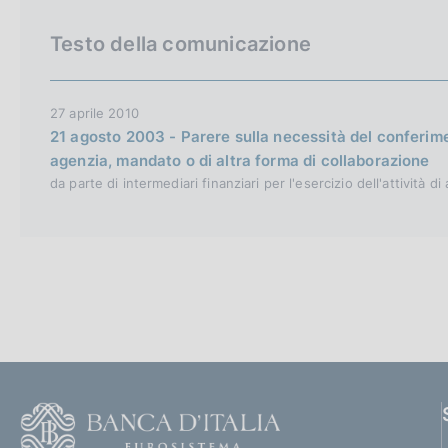
c
o
Testo della comunicazione
o
k
i
27 aprile 2010
e
21 agosto 2003 - Parere sulla necessità del conferime
:
agenzia, mandato o di altra forma di collaborazione
da parte di intermediari finanziari per l'esercizio dell'attività di
F
o