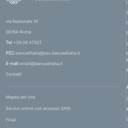
o
(
t
t
e
via Nazionale 91
o
r
00184 Roma
r
n
Tel
+39 06 47921
a
PEC
bancaditalia@pec.bancaditalia.it
a
l
E-mail
email@bancaditalia.it
l
Contatti
'
h
o
L
Mappa del sito
m
I
e
Servizi online con accesso SPID
N
p
K
Filiali
a
U