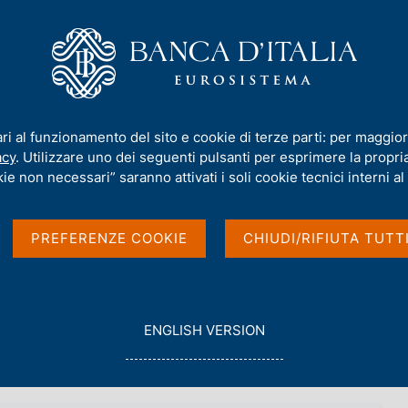
iamo
Compiti
Servizi al cittadino
Pubbli
rmativa
/
Archivio norme
/
Parere sulla necessità del conferimento di
ari al funzionamento del sito e cookie di terze parti: per maggior
 del conferimento di un
acy
. Utilizzare uno dei seguenti pulsanti per esprimere la propria 
ie non necessari” saranno attivati i soli cookie tecnici interni al 
andato o di altra forma
PREFERENZE COOKIE
CHIUDI/RIFIUTA TUTT
ell'attività di agenzia finanziaria
G
ENGLISH VERSION
O
T
O