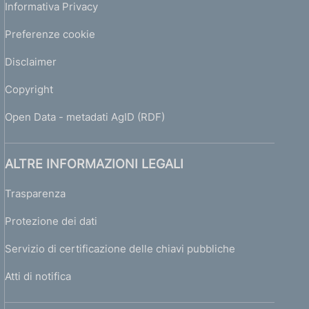
Informativa Privacy
u
r
Preferenze cookie
e
d
Disclaimer
i
g
Copyright
e
s
Open Data - metadati AgID (RDF)
t
i
o
ALTRE INFORMAZIONI LEGALI
n
e
Trasparenza
d
Protezione dei dati
e
l
Servizio di certificazione delle chiavi pubbliche
l
e
Atti di notifica
c
r