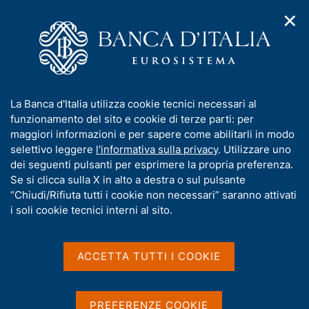
✕
H
A
o
C
p
m
e
r
e
r
i
p
c
Home
/
Compiti
/
m
a
a
Vigilanza sul sistema bancario e finanziario
/
Normativa
/
e
g
n
Archivio norme
/
Comunicazione del 28 giugno 2021
I
La Banca d'Italia utilizza cookie tecnici necessari al
n
e
e
n
funzionamento del sito e cookie di terze parti: per
u
l
Comunicazione del 28
d
f
maggiori informazioni e per sapere come abilitarli in modo
i
s
o
selettivo leggere
l'informativa sulla privacy
. Utilizzare uno
giugno 2021
n
i
r
dei seguenti pulsanti per esprimere la propria preferenza.
a
t
m
Se si clicca sulla X in alto a destra o sul pulsante
v
o
i
a
“Chiudi/Rifiuta tutti i cookie non necessari” saranno attivati
Segnalazioni di vigilanza prudenziali (CoRep)
g
t
i soli cookie tecnici interni al sito.
degli intermediari finanziari iscritti all'albo di
a
i
z
cui all'art. 106 TUB
v
i
a
o
ACCETTA TUTTI I COOKIE
n
s
e
u
Condividi
S
i
PREFERENZE COOKIE