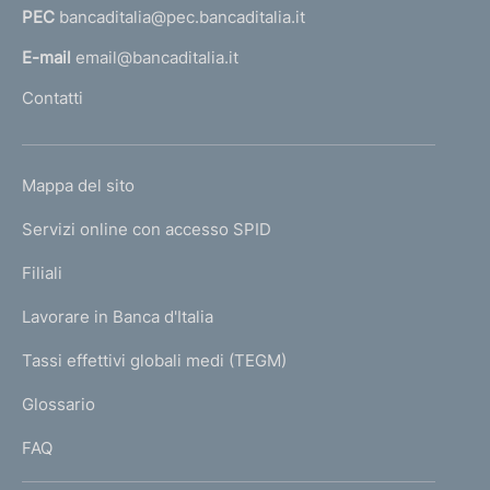
c
PEC
bancaditalia@pec.bancaditalia.it
a
e
d
l
E-mail
email@bancaditalia.it
u
l
Contatti
r
'
e
h
d
o
i
L
Mappa del sito
m
g
I
e
e
Servizi online con accesso SPID
N
s
p
t
K
Filiali
a
i
U
g
o
Lavorare in Banca d'Italia
T
e
n
I
Tassi effettivi globali medi (TEGM)
e
)
L
d
Glossario
e
I
l
FAQ
l
e