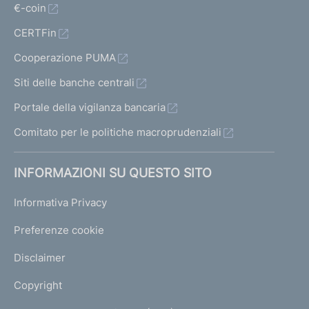
l
€-coin
i
CERTFin
a
l
Cooperazione PUMA
t
r
Siti delle banche centrali
i
Portale della vigilanza bancaria
i
n
Comitato per le politiche macroprudenziali
t
e
INFORMAZIONI SU QUESTO SITO
r
m
Informativa Privacy
e
d
Preferenze cookie
i
a
Disclaimer
r
i
Copyright
s