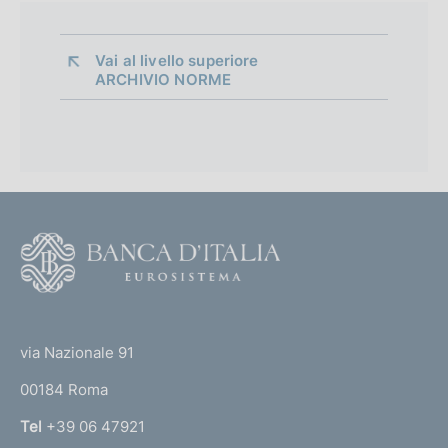
Vai al livello superiore 
ARCHIVIO NORME
O
r
g
a
n
F
i
o
d
o
e
(
t
l
t
l
e
via Nazionale 91
e
o
r
p
00184 Roma
r
r
n
Tel
+39 06 47921
o
a