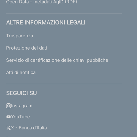
o
Open Data - metadati AgID (RDF)
t
t
o
ALTRE INFORMAZIONI LEGALI
p
o
Trasparenza
s
t
Protezione dei dati
i
Servizio di certificazione delle chiavi pubbliche
a
v
Atti di notifica
i
g
i
SEGUICI SU
l
a
Instagram
n
z
YouTube
a
X - Banca d’Italia