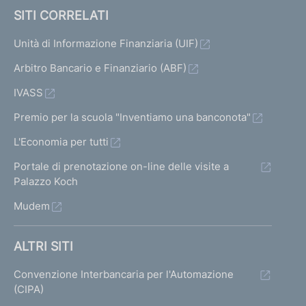
c
SITI CORRELATI
r
i
Unità di Informazione Finanziaria (UIF)
s
Arbitro Bancario e Finanziario (ABF)
i
d
IVASS
e
l
Premio per la scuola "Inventiamo una banconota"
l
L'Economia per tutti
e
b
Portale di prenotazione on-line delle visite a
a
Palazzo Koch
n
Mudem
c
h
e
ALTRI SITI
e
d
Convenzione Interbancaria per l'Automazione
e
(CIPA)
g