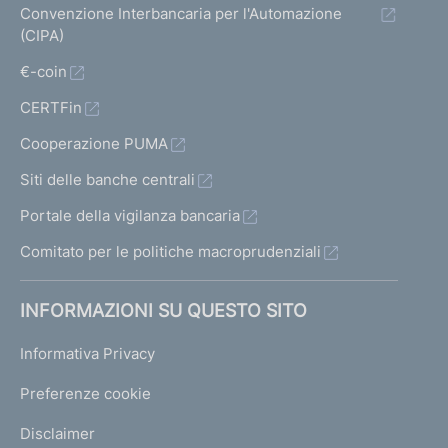
d
Convenzione Interbancaria per l'Automazione
e
(CIPA)
g
l
€-coin
i
CERTFin
a
l
Cooperazione PUMA
t
r
Siti delle banche centrali
i
Portale della vigilanza bancaria
i
n
Comitato per le politiche macroprudenziali
t
e
INFORMAZIONI SU QUESTO SITO
r
m
Informativa Privacy
e
d
Preferenze cookie
i
a
Disclaimer
r