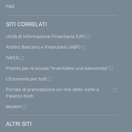
l
FAQ
l
e
c
SITI CORRELATI
r
i
Unità di Informazione Finanziaria (UIF)
s
Arbitro Bancario e Finanziario (ABF)
i
d
IVASS
e
l
Premio per la scuola "Inventiamo una banconota"
l
L'Economia per tutti
e
b
Portale di prenotazione on-line delle visite a
a
Palazzo Koch
n
Mudem
c
h
e
ALTRI SITI
e