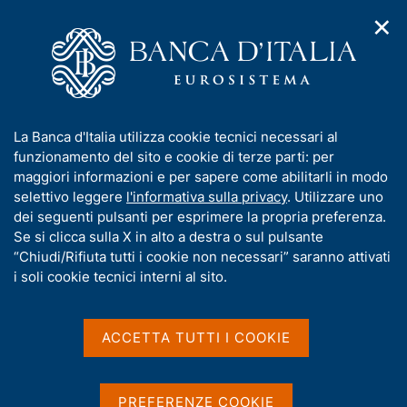
✕
H
A
o
C
p
m
e
r
e
r
i
p
c
Home
/
Compiti
/
m
a
a
Vigilanza sul sistema bancario e finanziario
/
Normativa
/
e
g
n
Archivio norme
/
I
La Banca d'Italia utilizza cookie tecnici necessari al
n
e
e
n
funzionamento del sito e cookie di terze parti: per
u
l
Comunicazione del 30
d
f
maggiori informazioni e per sapere come abilitarli in modo
i
s
o
selettivo leggere
l'informativa sulla privacy
. Utilizzare uno
giugno 2021
n
i
r
dei seguenti pulsanti per esprimere la propria preferenza.
a
t
m
Se si clicca sulla X in alto a destra o sul pulsante
v
o
i
a
“Chiudi/Rifiuta tutti i cookie non necessari” saranno attivati
Esclusione di alcune esposizioni verso le
g
t
i soli cookie tecnici interni al sito.
banche centrali dal calcolo del requisito di
a
i
z
leva finanziaria alla luce della pandemia di
v
i
COVID-19 - Esercizio della discrezionalità
a
o
ACCETTA TUTTI I COOKIE
n
s
per le banche meno significative
e
u
i
PREFERENZE COOKIE