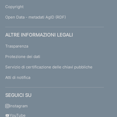
i
Copyright
s
o
Open Data - metadati AgID (RDF)
t
t
o
ALTRE INFORMAZIONI LEGALI
p
o
Trasparenza
s
t
Protezione dei dati
i
Servizio di certificazione delle chiavi pubbliche
a
v
Atti di notifica
i
g
i
SEGUICI SU
l
a
Instagram
n
z
YouTube