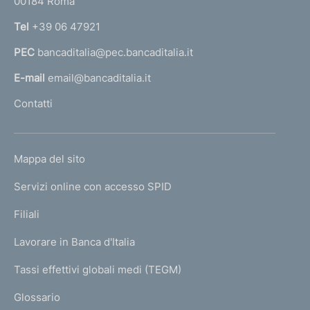
00184 Roma
r
r
n
Tel
+39 06 47921
o
a
c
PEC
bancaditalia@pec.bancaditalia.it
a
e
d
l
E-mail
email@bancaditalia.it
u
l
Contatti
r
'
e
h
d
o
i
L
Mappa del sito
m
g
I
e
e
Servizi online con accesso SPID
N
s
p
t
K
Filiali
a
i
U
g
o
Lavorare in Banca d'Italia
T
e
n
I
Tassi effettivi globali medi (TEGM)
e
)
L
d
Glossario
e
I