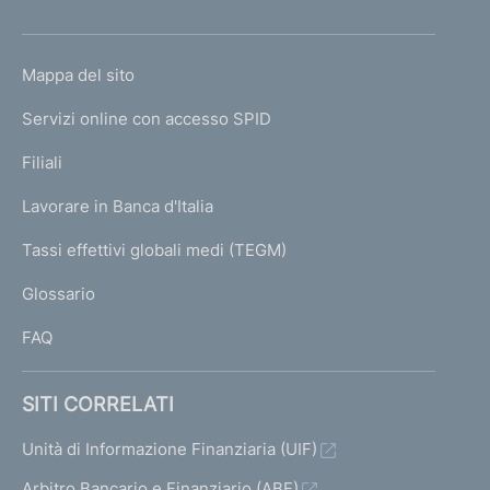
e
h
d
o
i
L
Mappa del sito
m
g
I
e
e
Servizi online con accesso SPID
N
s
p
t
K
Filiali
a
i
U
g
o
Lavorare in Banca d'Italia
T
e
n
I
Tassi effettivi globali medi (TEGM)
e
)
L
d
Glossario
e
I
l
FAQ
l
e
c
SITI CORRELATI
r
i
Unità di Informazione Finanziaria (UIF)
s
Arbitro Bancario e Finanziario (ABF)