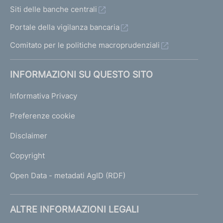
r
Siti delle banche centrali
i
Portale della vigilanza bancaria
i
n
Comitato per le politiche macroprudenziali
t
e
INFORMAZIONI SU QUESTO SITO
r
m
Informativa Privacy
e
d
Preferenze cookie
i
a
Disclaimer
r
i
Copyright
s
o
Open Data - metadati AgID (RDF)
t
t
o
ALTRE INFORMAZIONI LEGALI
p