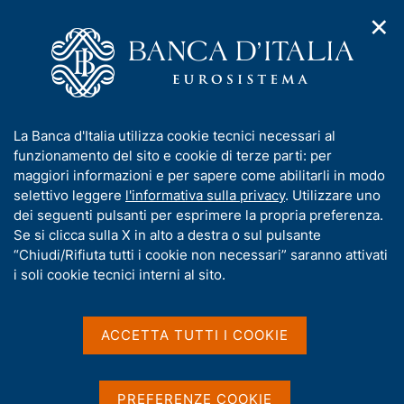
✕
H
A
o
C
p
m
e
r
e
r
i
p
c
Home
/
Compiti
/
m
a
a
Vigilanza sul sistema bancario e finanziario
/
Normativa
/
e
g
n
Archivio norme
/
Trasferimento dei servizi di pagamento
I
La Banca d'Italia utilizza cookie tecnici necessari al
n
e
e
n
funzionamento del sito e cookie di terze parti: per
u
l
Trasferimento dei servizi
d
f
maggiori informazioni e per sapere come abilitarli in modo
i
s
o
selettivo leggere
l'informativa sulla privacy
. Utilizzare uno
di pagamento
n
i
r
dei seguenti pulsanti per esprimere la propria preferenza.
a
t
m
Se si clicca sulla X in alto a destra o sul pulsante
v
o
i
a
“Chiudi/Rifiuta tutti i cookie non necessari” saranno attivati
g
t
i soli cookie tecnici interni al sito.
a
Condividi
i
S
z
t
v
i
a
a
o
ACCETTA TUTTI I COOKIE
m
n
s
p
e
u
a
i
PREFERENZE COOKIE
l