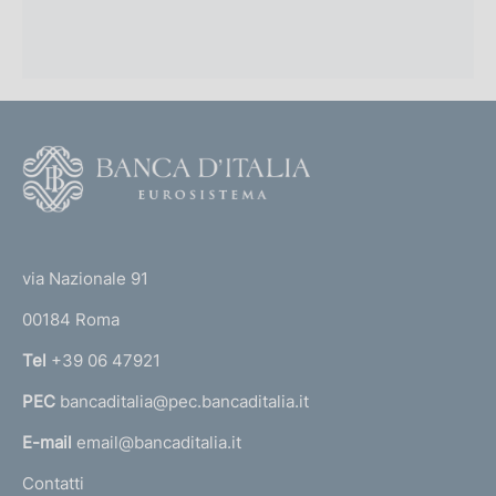
O
r
g
a
n
F
i
o
d
o
e
(
t
l
t
l
e
via Nazionale 91
e
o
r
p
00184 Roma
r
r
n
Tel
+39 06 47921
o
a
c
PEC
bancaditalia@pec.bancaditalia.it
a
e
d
l
E-mail
email@bancaditalia.it
u
l
Contatti
r
'