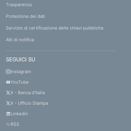
o
Trasparenza
s
t
Protezione dei dati
i
Servizio di certificazione delle chiavi pubbliche
a
v
Atti di notifica
i
g
i
SEGUICI SU
l
a
Instagram
n
z
YouTube
a
X - Banca d’Italia
X - Ufficio Stampa
S
i
Linkedin
s
RSS
t