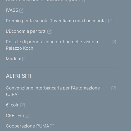
i
d
IVASS
e
l
Premio per la scuola "Inventiamo una banconota"
l
L'Economia per tutti
e
b
Portale di prenotazione on-line delle visite a
a
Palazzo Koch
n
Mudem
c
h
e
ALTRI SITI
e
d
Convenzione Interbancaria per l'Automazione
e
(CIPA)
g
l
€-coin
i
CERTFin
a
l
Cooperazione PUMA
t