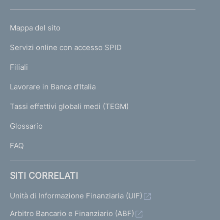
h
o
L
Mappa del sito
m
I
e
Servizi online con accesso SPID
N
p
K
Filiali
a
U
g
Lavorare in Banca d'Italia
T
e
I
Tassi effettivi globali medi (TEGM)
)
L
Glossario
I
FAQ
SITI CORRELATI
Unità di Informazione Finanziaria (UIF)
Arbitro Bancario e Finanziario (ABF)