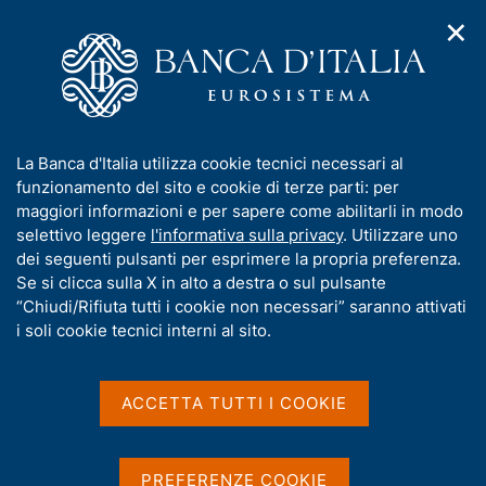
✕
H
A
o
C
p
m
e
r
e
r
i
p
c
Home
/
Compiti
/
m
a
a
Tutela della clientela ed educazione finanziaria
/
e
g
n
Avvisi e comunicazioni
I
La Banca d'Italia utilizza cookie tecnici necessari al
n
e
e
n
funzionamento del sito e cookie di terze parti: per
u
l
Orientamenti di Vigilanza
d
f
maggiori informazioni e per sapere come abilitarli in modo
i
s
o
selettivo leggere
l'informativa sulla privacy
. Utilizzare uno
di tutela sul credito
n
i
r
dei seguenti pulsanti per esprimere la propria preferenza.
a
t
revolving
.
m
Se si clicca sulla X in alto a destra o sul pulsante
v
o
i
a
“Chiudi/Rifiuta tutti i cookie non necessari” saranno attivati
g
t
i soli cookie tecnici interni al sito.
a
i
z
v
i
Condividi
S
a
o
ACCETTA TUTTI I COOKIE
t
n
s
a
e
u
m
i
p
PREFERENZE COOKIE