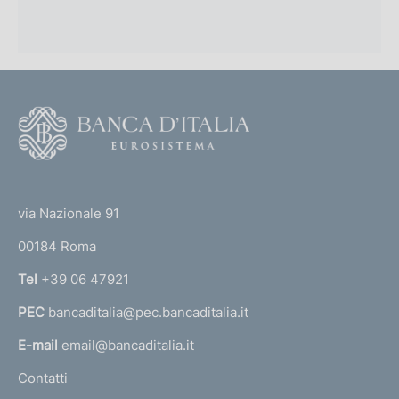
p
i
r
o
n
o
e
f
:
F
:
o
o
n
o
(
t
d
t
e
via Nazionale 91
i
o
r
00184 Roma
r
m
n
Tel
+39 06 47921
e
a
PEC
bancaditalia@pec.bancaditalia.it
a
n
l
E-mail
email@bancaditalia.it
t
l
Contatti
o
'