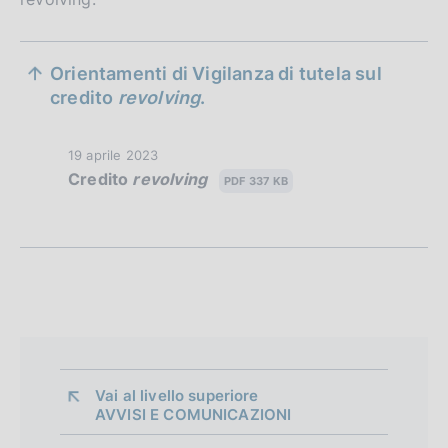
S
Orientamenti di Vigilanza di tutela sul
e
credito
revolving
.
z
D
19 aprile 2023
i
Credito
revolving
a
PDF 337 KB
o
t
a
n
P
e
u
b
d
b
i
l
i
a
c
Vai al livello superiore 
p
AVVISI E COMUNICAZIONI
a
z