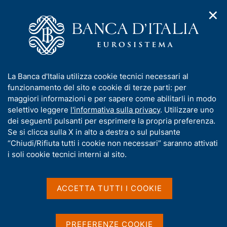
✕
H
A
o
C
p
m
e
r
e
r
i
p
c
Home
/
Compiti
/
Stabilità finanziaria
/
m
a
a
Decisioni di politica macroprudenziale della Banca d'Italia
/
e
g
n
Decisione di non riconoscere due misure macroprudenziali
I
La Banca d'Italia utilizza cookie tecnici necessari al
n
e
e
svedesi e due norvegesi
n
funzionamento del sito e cookie di terze parti: per
u
l
d
f
maggiori informazioni e per sapere come abilitarli in modo
i
s
Decisione di non
o
selettivo leggere
l'informativa sulla privacy
. Utilizzare uno
n
i
r
dei seguenti pulsanti per esprimere la propria preferenza.
riconoscere due misure
a
t
m
Se si clicca sulla X in alto a destra o sul pulsante
v
o
macroprudenziali svedesi
i
a
“Chiudi/Rifiuta tutti i cookie non necessari” saranno attivati
g
t
i soli cookie tecnici interni al sito.
e due norvegesi
a
i
z
v
i
a
o
ACCETTA TUTTI I COOKIE
ai sensi delle raccomandazioni ESRB/2025/5
n
s
e ESRB/2025/6 del Comitato europeo per il
e
u
rischio sistemico (ESRB)
i
PREFERENZE COOKIE