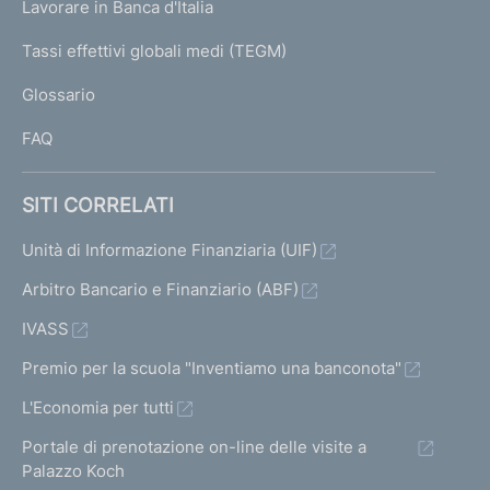
Lavorare in Banca d'Italia
T
e
I
Tassi effettivi globali medi (TEGM)
)
L
Glossario
I
FAQ
SITI CORRELATI
Unità di Informazione Finanziaria (UIF)
Arbitro Bancario e Finanziario (ABF)
IVASS
Premio per la scuola "Inventiamo una banconota"
L'Economia per tutti
Portale di prenotazione on-line delle visite a
Palazzo Koch