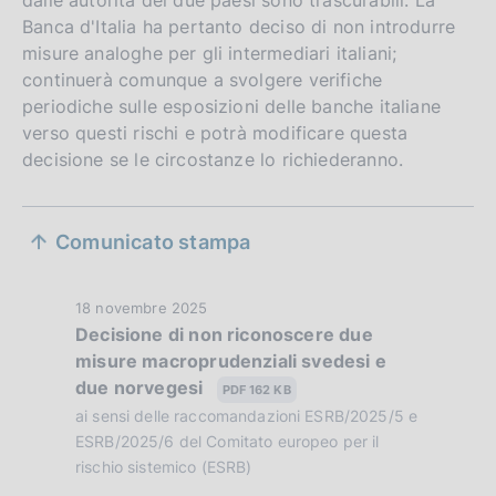
Banca d'Italia ha pertanto deciso di non introdurre
misure analoghe per gli intermediari italiani;
continuerà comunque a svolgere verifiche
periodiche sulle esposizioni delle banche italiane
verso questi rischi e potrà modificare questa
decisione se le circostanze lo richiederanno.
S
Comunicato stampa
e
z
D
18 novembre 2025
Decisione di non riconoscere due
i
a
misure macroprudenziali svedesi e
t
o
due norvegesi
a
PDF 162 KB
n
P
ai sensi delle raccomandazioni ESRB/2025/5 e
u
ESRB/2025/6 del Comitato europeo per il
e
b
rischio sistemico (ESRB)
b