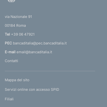
o
e
(
t
n
t
e
via Nazionale 91
o
r
t
00184 Roma
r
o
n
Tel
+39 06 47921
a
PEC
bancaditalia@pec.bancaditalia.it
a
l
E-mail
email@bancaditalia.it
l
Contatti
'
h
o
L
Mappa del sito
m
I
e
Servizi online con accesso SPID
N
p
K
Filiali
a
U
g