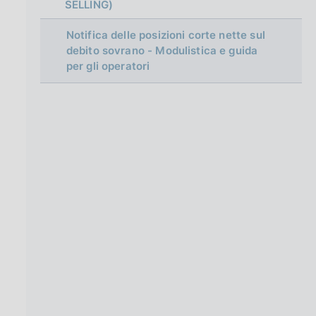
g
SELLING)
i
n
Notifica delle posizioni corte nette sul
a
debito sovrano - Modulistica e guida
per gli operatori