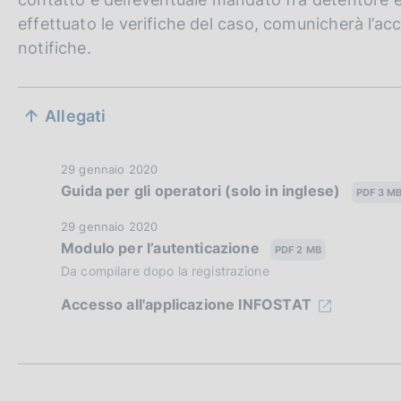
effettuato le verifiche del caso, comunicherà l’acc
notifiche.
S
Allegati
e
z
D
29 gennaio 2020
Guida per gli operatori (solo in inglese)
a
PDF 3 M
i
t
D
29 gennaio 2020
a
o
Modulo per l’autenticazione
a
PDF 2 MB
P
t
Da compilare dopo la registrazione
n
u
a
b
Accesso all'applicazione INFOSTAT
e
P
b
u
l
d
b
i
b
i
c
l