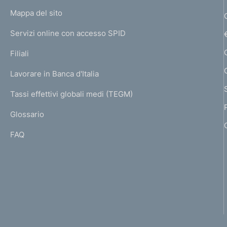
o
e
L
Mappa del sito
m
n
I
e
Servizi online con accesso SPID
N
p
t
K
Filiali
a
U
o
g
Lavorare in Banca d'Italia
T
e
I
Tassi effettivi globali medi (TEGM)
)
L
Glossario
I
FAQ