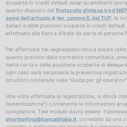
scoperte in
credit default swap
su emittenti sovra
c
o
quanto disposto dal
Protocollo d'intesa tra il MEF
o
sensi dell'articolo 4-ter, comma 6, del TUF
, le no
k
italiani e delle posizioni scoperte in credit defau
i
effettuate alla Banca d'Italia da parte di persone 
e
:
Per effettuare tali segnalazioni dovrà essere uti
quanto previsto dalla normativa comunitaria, preve
netta corta o della posizione scoperta di delegare 
ogni caso sarà necessaria la preventiva registraz
istruzioni contenute nella “Guida per gli operatori”
Una volta effettuata la registrazione, si dovrà c
l’autenticazione”) contenente le informazioni anag
compilatore. Tale modulo dovrà essere trasmesso 
shortselling@bancaditalia.it
, corredato da una c
contatto e dell’eventuale mandato fra detentore e