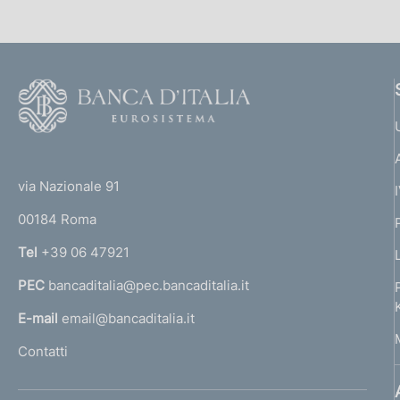
a
a
i
z
c
i
p
a
o
z
F
p
n
i
o
e
r
o
o
:
n
(
t
:
o
e
t
e
via Nazionale 91
:
f
o
r
:
00184 Roma
r
o
n
Tel
+39 06 47921
n
a
PEC
bancaditalia@pec.bancaditalia.it
a
d
l
E-mail
email@bancaditalia.it
l
i
Contatti
'
m
h