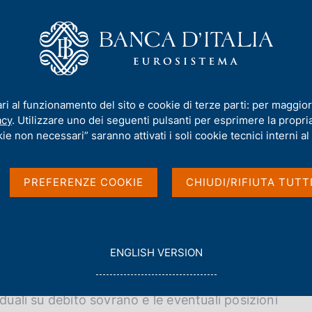
iamo
Compiti
Servizi al cittadino
Pubbli
menti
/
Vendite allo scoperto (short selling)
/
Notifica delle posizioni c
ari al funzionamento del sito e cookie di terze parti: per maggior
i corte nette sul debito
acy
. Utilizzare uno dei seguenti pulsanti per esprimere la propria 
ie non necessari” saranno attivati i soli cookie tecnici interni al 
e guida per gli operato
PREFERENZE COOKIE
CHIUDI/RIFIUTA TUTT
G
ENGLISH VERSION
O
2 hanno introdotto l'obbligo di segnalazione alle
T
O
duali su debito sovrano e le eventuali posizioni