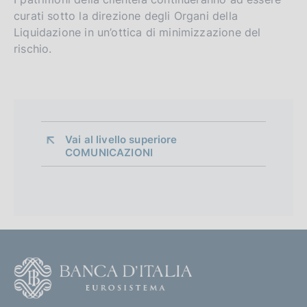
curati sotto la direzione degli Organi della
Liquidazione in un’ottica di minimizzazione del
rischio.
Vai al livello superiore 
COMUNICAZIONI
F
o
o