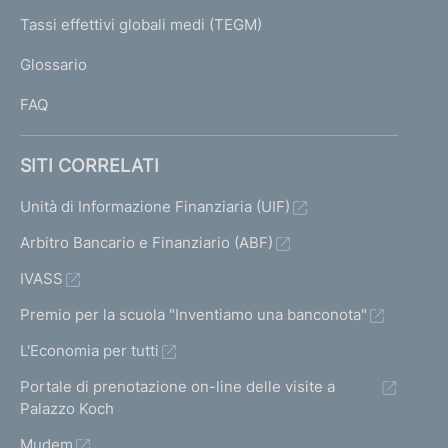
e
I
Tassi effettivi globali medi (TEGM)
)
L
Glossario
I
FAQ
SITI CORRELATI
Unità di Informazione Finanziaria (UIF)
Arbitro Bancario e Finanziario (ABF)
IVASS
Premio per la scuola "Inventiamo una banconota"
L'Economia per tutti
Portale di prenotazione on-line delle visite a
Palazzo Koch
Mudem