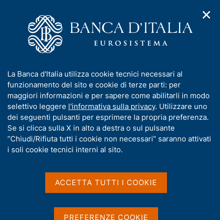
✕
H
A
o
C
p
m
e
r
e
r
i
p
c
Home
/
Compiti
/
Risoluzione e gestione delle crisi
/
m
a
a
Comunicazioni
/
Liquidazione Arianna SIM S.p.A.
e
g
n
I
La Banca d'Italia utilizza cookie tecnici necessari al
n
e
e
Liquidazione Arianna SIM
n
funzionamento del sito e cookie di terze parti: per
u
l
d
f
maggiori informazioni e per sapere come abilitarli in modo
S.p.A.
i
s
o
selettivo leggere
l'informativa sulla privacy
. Utilizzare uno
n
i
r
dei seguenti pulsanti per esprimere la propria preferenza.
a
t
m
Se si clicca sulla X in alto a destra o sul pulsante
v
o
i
a
“Chiudi/Rifiuta tutti i cookie non necessari” saranno attivati
g
Condividi
t
i soli cookie tecnici interni al sito.
S
a
i
t
z
a
v
i
m
a
o
ACCETTA TUTTI I COOKIE
p
n
s
a
e
u
Arianna SIM S.p.A., in liquidazione volontaria, con
l
i
PREFERENZE COOKIE
sede legale in Roma, è stata sottoposta a
a