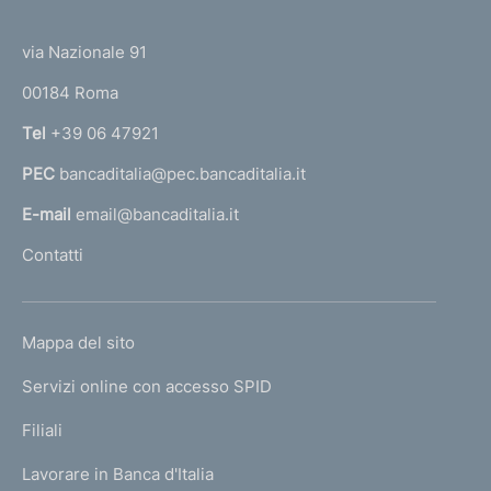
(
t
t
e
via Nazionale 91
o
r
00184 Roma
r
n
Tel
+39 06 47921
a
PEC
bancaditalia@pec.bancaditalia.it
a
l
E-mail
email@bancaditalia.it
l
Contatti
'
h
o
L
Mappa del sito
m
I
e
Servizi online con accesso SPID
N
p
K
Filiali
a
U
g
Lavorare in Banca d'Italia
T