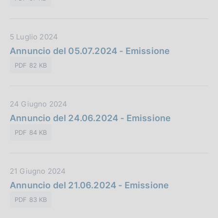
a
i
n
P
c
e
u
a
:
D
5 Luglio 2024
b
z
a
Annuncio del 05.07.2024 - Emissione
b
i
t
l
o
PDF 82 KB
a
i
n
P
c
e
u
a
:
D
24 Giugno 2024
b
z
a
Annuncio del 24.06.2024 - Emissione
b
i
t
l
o
PDF 84 KB
a
i
n
P
c
e
u
a
:
D
21 Giugno 2024
b
z
a
Annuncio del 21.06.2024 - Emissione
b
i
t
l
o
PDF 83 KB
a
i
n
P