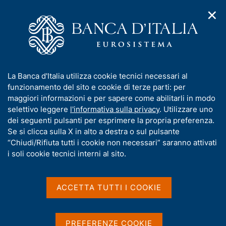
✕
H
A
o
C
p
m
e
r
e
r
i
p
c
Home
/
Compiti
/
m
a
a
Aste in titoli di Stato e altre operazioni per conto del Tesoro
/
e
g
n
Annunci aste dei titoli di Stato
I
La Banca d'Italia utilizza cookie tecnici necessari al
n
e
e
n
funzionamento del sito e cookie di terze parti: per
u
l
d
f
maggiori informazioni e per sapere come abilitarli in modo
i
s
Annunci aste dei titoli di
o
selettivo leggere
l'informativa sulla privacy
. Utilizzare uno
n
i
r
dei seguenti pulsanti per esprimere la propria preferenza.
a
Stato
t
m
Se si clicca sulla X in alto a destra o sul pulsante
v
o
i
a
“Chiudi/Rifiuta tutti i cookie non necessari” saranno attivati
g
t
i soli cookie tecnici interni al sito.
a
In questa sezione sono comunicate le aste di titoli
i
z
v
di Stato eseguite dalla Banca d'Italia per conto del
i
a
o
ACCETTA TUTTI I COOKIE
MEF.
n
s
e
u
i
PREFERENZE COOKIE