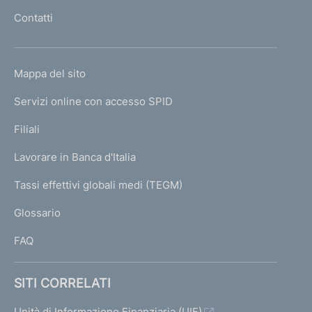
z
c
l
Contatti
'
i
e
h
a
s
o
l
s
L
Mappa del sito
m
I
e
i
e
Servizi online con accesso SPID
N
p
v
K
Filiali
a
a
U
g
Lavorare in Banca d'Italia
5
T
e
I
0
Tassi effettivi globali medi (TEGM)
)
L
Glossario
I
FAQ
SITI CORRELATI
Unità di Informazione Finanziaria (UIF)