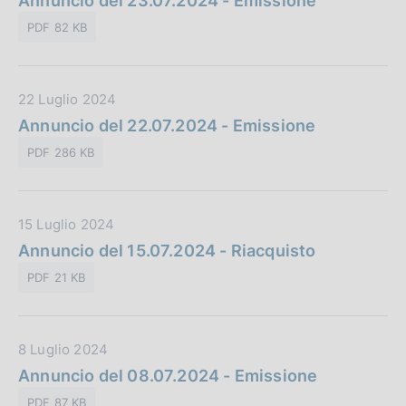
Annuncio del 23.07.2024 - Emissione
b
i
t
l
o
PDF 82 KB
a
i
n
P
c
e
u
a
:
D
22 Luglio 2024
b
z
a
Annuncio del 22.07.2024 - Emissione
b
i
t
l
o
PDF 286 KB
a
i
n
P
c
e
u
a
:
D
15 Luglio 2024
b
z
a
Annuncio del 15.07.2024 - Riacquisto
b
i
t
l
o
PDF 21 KB
a
i
n
P
c
e
u
a
:
D
8 Luglio 2024
b
z
a
Annuncio del 08.07.2024 - Emissione
b
i
t
l
o
PDF 87 KB