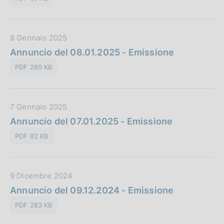
a
i
n
P
c
e
u
a
:
D
8 Gennaio 2025
b
z
a
Annuncio del 08.01.2025 - Emissione
b
i
t
l
o
PDF 280 KB
a
i
n
P
c
e
u
a
:
D
7 Gennaio 2025
b
z
a
Annuncio del 07.01.2025 - Emissione
b
i
t
l
o
PDF 82 KB
a
i
n
P
c
e
u
a
:
D
9 Dicembre 2024
b
z
a
Annuncio del 09.12.2024 - Emissione
b
i
t
l
o
PDF 283 KB
a
i
n
P