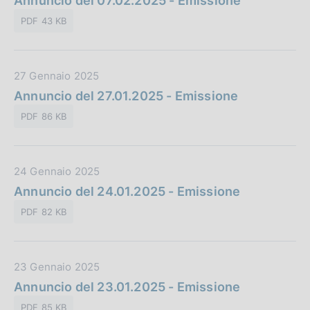
Annuncio del 07.02.2025 - Emissione
b
i
t
l
o
PDF 43 KB
a
i
n
P
c
e
u
a
:
D
27 Gennaio 2025
b
z
a
Annuncio del 27.01.2025 - Emissione
b
i
t
l
o
PDF 86 KB
a
i
n
P
c
e
u
a
:
D
24 Gennaio 2025
b
z
a
Annuncio del 24.01.2025 - Emissione
b
i
t
l
o
PDF 82 KB
a
i
n
P
c
e
u
a
:
D
23 Gennaio 2025
b
z
a
Annuncio del 23.01.2025 - Emissione
b
i
t
l
o
PDF 85 KB