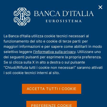
✕
H
A
o
C
p
m
e
r
e
r
i
p
c
Home
/
Compiti
/
m
a
a
Aste in titoli di Stato e altre operazioni per conto del Tesoro
/
e
g
n
Annunci aste dei titoli di Stato
I
La Banca d'Italia utilizza cookie tecnici necessari al
n
e
e
n
funzionamento del sito e cookie di terze parti: per
u
l
d
f
maggiori informazioni e per sapere come abilitarli in modo
i
s
Annunci aste dei titoli di
o
selettivo leggere
l'informativa sulla privacy
. Utilizzare uno
n
i
r
dei seguenti pulsanti per esprimere la propria preferenza.
a
Stato
t
m
Se si clicca sulla X in alto a destra o sul pulsante
v
o
i
a
“Chiudi/Rifiuta tutti i cookie non necessari” saranno attivati
g
t
i soli cookie tecnici interni al sito.
a
In questa sezione sono comunicate le aste di titoli
i
z
v
di Stato eseguite dalla Banca d'Italia per conto del
i
a
o
ACCETTA TUTTI I COOKIE
MEF.
n
s
e
u
i
PREFERENZE COOKIE