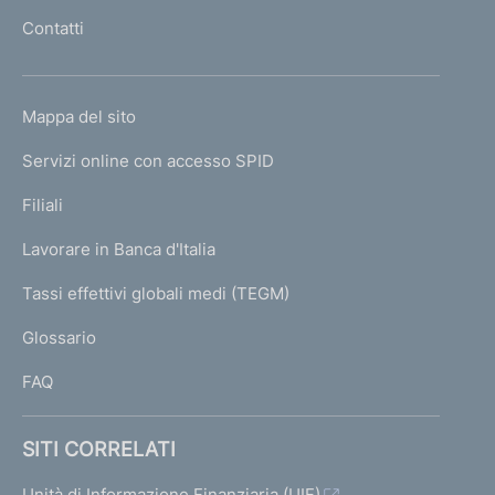
z
c
l
Contatti
'
i
e
h
a
s
o
l
s
L
Mappa del sito
m
I
e
i
e
Servizi online con accesso SPID
N
p
v
K
Filiali
a
a
U
g
Lavorare in Banca d'Italia
5
T
e
I
0
Tassi effettivi globali medi (TEGM)
)
L
Glossario
I
FAQ
SITI CORRELATI
Unità di Informazione Finanziaria (UIF)