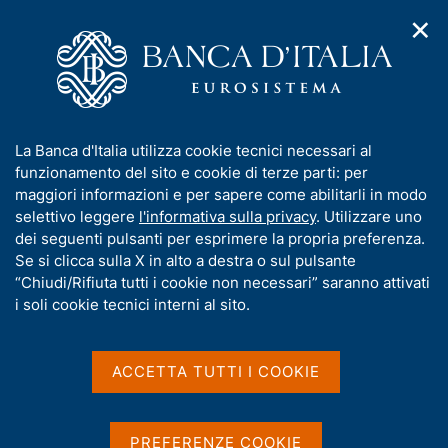
✕
H
A
o
C
p
m
e
r
e
r
i
p
c
Home
/
Chi siamo
/
Storia
/
m
a
a
I Governatori e i Direttori generali
/
Paolo Baffi
e
g
n
I
La Banca d'Italia utilizza cookie tecnici necessari al
n
e
e
Paolo Baffi
n
funzionamento del sito e cookie di terze parti: per
u
l
d
f
maggiori informazioni e per sapere come abilitarli in modo
i
s
o
selettivo leggere
l'informativa sulla privacy
. Utilizzare uno
n
i
r
dei seguenti pulsanti per esprimere la propria preferenza.
a
t
m
Se si clicca sulla X in alto a destra o sul pulsante
v
Condividi
o
S
i
a
“Chiudi/Rifiuta tutti i cookie non necessari” saranno attivati
t
g
t
i soli cookie tecnici interni al sito.
a
a
i
m
z
v
p
i
a
o
ACCETTA TUTTI I COOKIE
a
n
s
l
e
a
u
p
i
PREFERENZE COOKIE