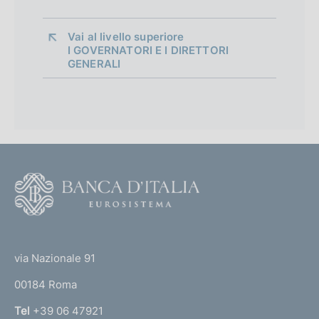
Vai al livello superiore 
I GOVERNATORI E I DIRETTORI
GENERALI
F
o
o
(
t
t
e
via Nazionale 91
o
r
00184 Roma
r
n
Tel
+39 06 47921