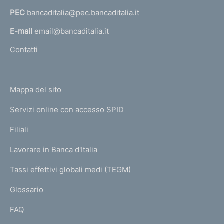
a
PEC
bancaditalia@pec.bancaditalia.it
a
l
E-mail
email@bancaditalia.it
l
Contatti
'
h
o
L
Mappa del sito
m
I
e
Servizi online con accesso SPID
N
p
K
Filiali
a
U
g
Lavorare in Banca d'Italia
T
e
I
Tassi effettivi globali medi (TEGM)
)
L
Glossario
I
FAQ