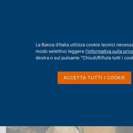
H
Chi s
o
m
e
p
Home
/
Chi siamo
/
Storia
/
I Governatori e i Direttori generali
/
a
g
I
La Banca d'Italia utilizza cookie tecnici necess
Carlo Azeglio Ciampi
e
n
modo selettivo leggere
l'informativa sulla priv
f
destra o sul pulsante “Chiudi/Rifiuta tutti i cook
o
r
m
ACCETTA TUTTI I COOKIE
a
t
i
v
a
s
u
i