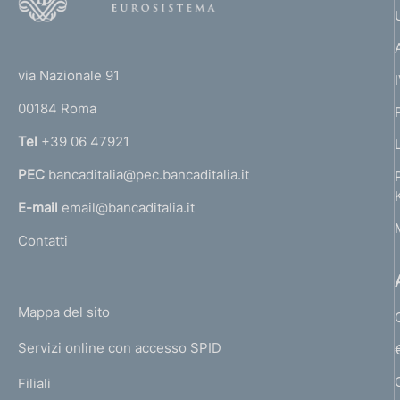
o
o
(
t
t
e
via Nazionale 91
o
r
00184 Roma
r
n
Tel
+39 06 47921
a
PEC
bancaditalia@pec.bancaditalia.it
a
l
E-mail
email@bancaditalia.it
l
Contatti
'
h
o
L
Mappa del sito
m
I
e
Servizi online con accesso SPID
N
p
K
Filiali
a