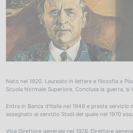
c
o
o
k
i
e
:
Nato nel 1920. Laureato in lettere e filosofia a Pi
Scuola Normale Superiore. Conclusa la guerra, si l
Entra in Banca d'Italia nel 1946 e presta servizio n
assegnato al servizio Studi del quale nel 1970 ass
Vice Direttore generale nel 1976, Direttore gener