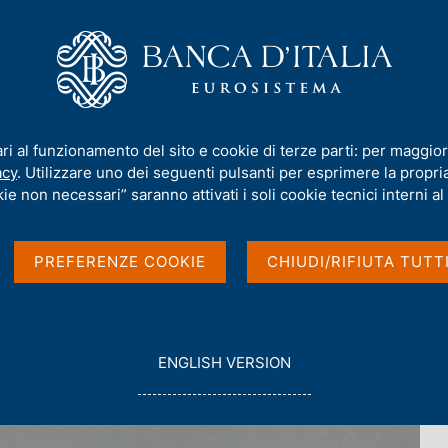
iamo
Compiti
Servizi al cittadino
Pubbli
Carlo Azeglio Ciampi
ari al funzionamento del sito e cookie di terze parti: per maggior
acy
. Utilizzare uno dei seguenti pulsanti per esprimere la propria 
ie non necessari” saranno attivati i soli cookie tecnici interni al 
PREFERENZE COOKIE
CHIUDI/RIFIUTA TUTT
G
ENGLISH VERSION
O
T
O